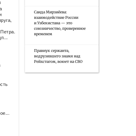
и
а
Саида Мирзиёева:
и
взаимодействие России
руга,
и Узбекистана — это
союзничество, проверенное
Петра.
временем
п...
Правнук сержанта,
водрузившего знамя над
Рейхстагом, воюет на СВО
а
ость
е...