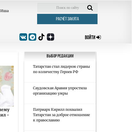
Иша
РАСЧЁТ ЗАКЯТА
ВОЙТИ
Выбор редакции
Татарстан стал лидером страны
по количеству Героев РФ
Саудовская Аравия упростила
организацию умры
шему
Патриарх Кирилл похвалил
ил -
Татарстан за доброе отношение
к православию