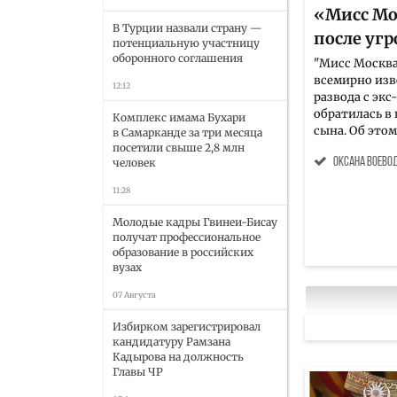
«Мисс Мо
В Турции назвали страну —
после угр
потенциальную участницу
оборонного соглашения
"Мисс Москва
всемирно изв
12:12
развода с эк
обратилась в 
Комплекс имама Бухари
сына. Об этом
в Самарканде за три месяца
посетили свыше 2,8 млн
человек
Оксана Воево
11:28
Молодые кадры Гвинеи-Бисау
получат профессиональное
образование в российских
вузах
07 Августа
Избирком зарегистрировал
кандидатуру Рамзана
Кадырова на должность
Главы ЧР