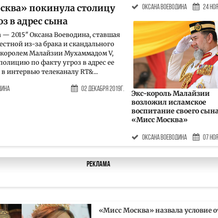
сква» покинула столицу
Оксана Воеводина
24 Ноя
оз в адрес сына
 — 2015" Оксана Воеводина, ставшая
естной из-за брака и скандального
с-королем Малайзии Мухаммадом V,
полицию по факту угроз в адрес ее
 в интервью телеканалу RT&...
дина
02 Декабря 2019г.
Экс-король Малайзии
возложил исламское
воспитание своего сына
«Мисс Москва»
Оксана Воеводина
07 Ноя
Реклама
«Мисс Москва» назвала условие о