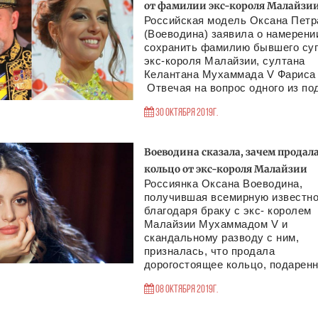
от фамилии экс-короля Малайзи
Российская модель Оксана Петр
(Воеводина) заявила о намерени
сохранить фамилию бывшего суп
экс-короля Малайзии, султана
Келантана Мухаммада V Фариса 
Отвечая на вопрос одного из под
30 Октября 2019г.
Воеводина сказала, зачем продал
кольцо от экс-короля Малайзии
Россиянка Оксана Воеводина,
получившая всемирную известн
благодаря браку с экс- королем
Малайзии Мухаммадом V и
скандальному разводу с ним,
призналась, что продала
дорогостоящее кольцо, подаренно
08 Октября 2019г.