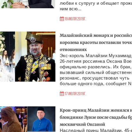
любви к супругу и обещает прож
ним всю...
19 Июля 2019г.
Малайзийский монарх и российс
королева красоты поставили точк
отношениях
Экс-король Малайзии Мухаммад
26-летняя россиянка Оксана Во
официально развелись. Их брак,
вызвавший сильный обществен
резонанс, просуществовал чуть
больше одного года, сообщает Ne
17 Июля 2019г.
Крон-принц Малайзии женился 
блондинке Луизе после свадьбы бр
москвичкой Оксаной
Наследный принц Малайзии, 45-