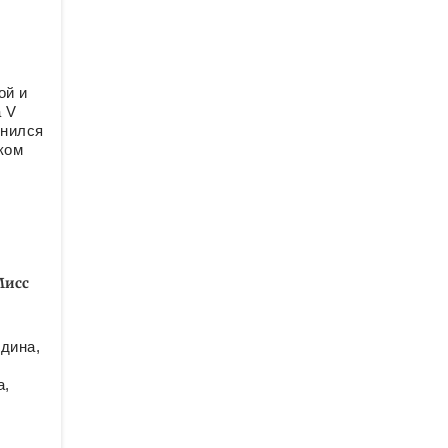
ой и
 V
мнился
ком
Мисс
дина,
а,