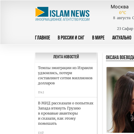
0
°C
8
августа
23 Сафар
ГЛАВНОЕ
В РОССИИ И СНГ
В МИРЕ
АКТУАЛЬНО
ОКСАНА ВОЕВОД
Лента новостей
Темпы эмиграции из Израиля
удвоились, потери
составляют сотни миллионов
долларов
17:42
В МИД рассказали о попытках
Запада втянуть Грузию
в кровавые авантюры
и сказали, как этому
помешать
13:17