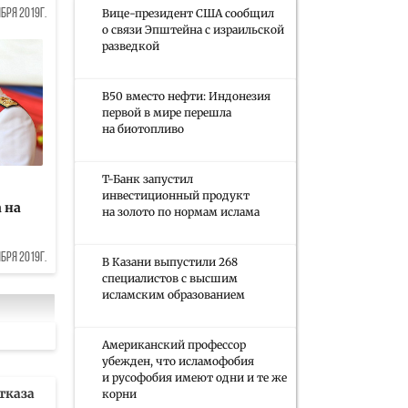
Вице-президент США сообщил
бря 2019г.
о связи Эпштейна с израильской
разведкой
B50 вместо нефти: Индонезия
первой в мире перешла
на биотопливо
Т-Банк запустил
инвестиционный продукт
 на
на золото по нормам ислама
бря 2019г.
В Казани выпустили 268
специалистов с высшим
исламским образованием
Американский профессор
убежден, что исламофобия
и русофобия имеют одни и те же
тказа
корни