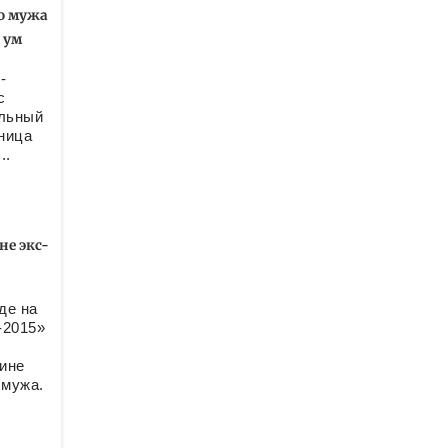
о мужа
 ум
-
с
альный
ница
..
не экс-
де на
-2015»
ине
 мужа.