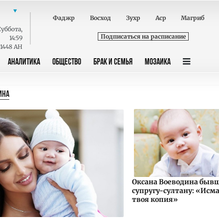
Фаджр
Восход
Зухр
Аср
Магриб
Суббота
,
Подписаться на расписание
14:59
 1448 AH
АНАЛИТИКА
ОБЩЕСТВО
БРАК И СЕМЬЯ
МОЗАИКА
ИНА
Оксана Воеводина быв
супругу-султану: «Исма
твоя копия»