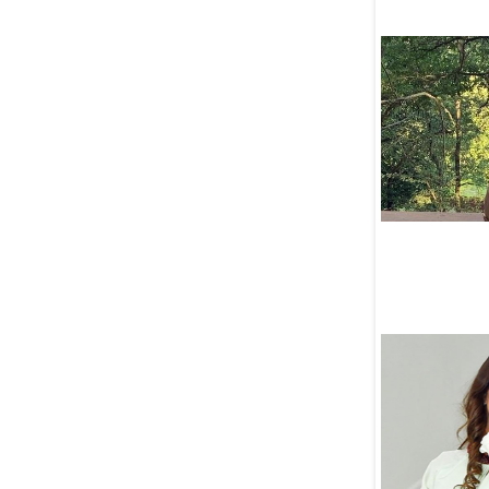
погибшего российского
полицейского
07 Августа
Депутат Хамитов
инициировал введение
«Спортивной карты»
07 Августа
Россия обеспокоена
нападениями на христианское
духовенство в Израиле
и просит граждан
воздержаться от поездок
07 Августа
В Узбекистане популярная
блогерша разбилась насмерть,
снимая видео за рулём
07 Августа
Конференция в честь 100-
летия связей России