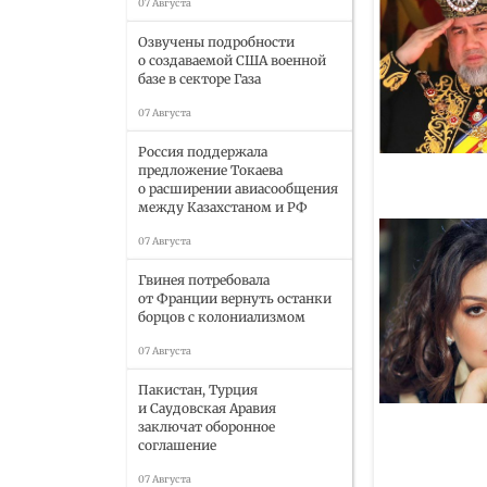
07 Августа
Озвучены подробности
о создаваемой США военной
базе в секторе Газа
07 Августа
Россия поддержала
предложение Токаева
о расширении авиасообщения
между Казахстаном и РФ
07 Августа
Гвинея потребовала
от Франции вернуть останки
борцов с колониализмом
07 Августа
Пакистан, Турция
и Саудовская Аравия
заключат оборонное
соглашение
07 Августа