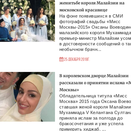
женитьбе короля Малайзии на
московской красавице
На фоне появившихся в СМИ
фотографий свадьбы «Мисс
Москвы-2015» Оксаны Воеводин
малазийского короля Мухаммада
премьер-министр Малайзии усо
в достоверности сообщений о та
необычном брачн...
25 Декабря 2018г.
В королевском дворце Малайзии
рассказали о принятии ислама «
Москвы»
Обладательница титула «Мисс
Москва» 2015 года Оксана Воево
ставшая женой короля Малайзии
Мухаммада V Келантана Султан
приняла ислам за полгода до
бракосочетания и уже успела
примерить хиджаб. ...