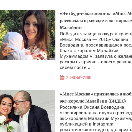
«Это будет болезненно». «Мисс М
рассказала о разводе с экс-короле
Малайзии
Победительница конкурса красо
«Мисс Москва — 2015» Оксана
Воеводина, прославившаяся пос
брака с королем Малайзии
Мухаммадом V, заявила о желан
раскрыть причины своего развод
своем посте...
02 Сентября 2019г.
«Мисс Москва» призналась в люб
экс-королю Малайзии (ВИДЕО)
Россиянка Оксана Воеводина
отреагировала на слухи о развод
экс-королем Малайзии Мухамма
публикацией в Instagram
романтического видео, где призн