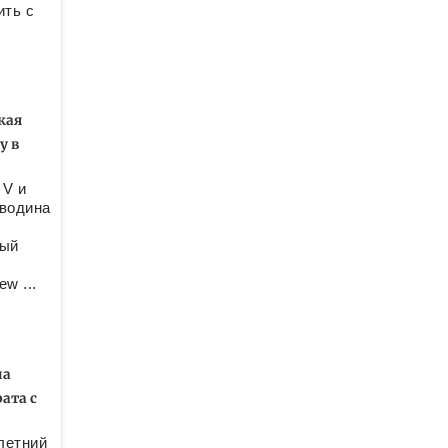
ить с
кая
у в
 V и
еводина
ный
w ...
на
ата с
летний