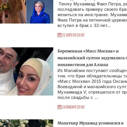
Тенгку Мухаммад Фаиз Петра, 
последовать примеру своего бра
жениться на иностранке. Мухам
Фаиз Петра на пятничной церем
вступил в брак с 32-лет...
22 Апреля 2019г.
Беременная «Мисс Москва» и
малазийский султан задумались 
ненавистном для Аллаха
Из Малайзии поступают сообщен
том, что брак обладательницы т
«Мисс Москва» 2015 года Оксан
Воеводиной и малазийского султ
Мухаммада V, отрекшегося от п
после свадьбы с ...
24 Января 2019г.
Махатхир Мухамад усомнился в