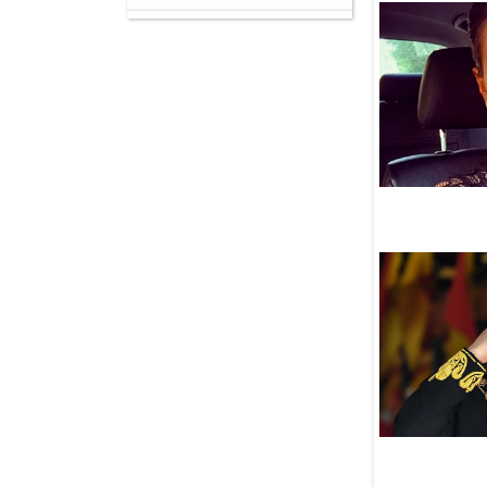
Малайзия и Узбекистан
договорились о проведении
фестиваля халяль в Ташкенте
07 Августа
В результате взрыва
в автобусе в пригороде
Дамаска пострадали 14
человек
07 Августа
Узбекистан и Казахстан
совместно укрепляют бизнес-
связи с Сирией и Ираком
07 Августа
Обзор СМИ 7.08.2026
07 Августа
Новая мечеть увековечила
память героически