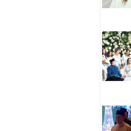
и Саудовской Аравии соберет
делегатов из 20 стран
06 Августа
США остались без саудовской
нефти впервые за 40 лет
06 Августа