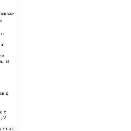
осква»
м
ты
ле
ии
а. В
ви к
е с
д V
ается в