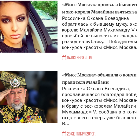
«Мисс Москва» призвала бывшег
и экс-короля Малайзии взяться за
Россиянка Оксана Воеводина
обратилась к бывшему мужу, экс
королю Малайзии Мухаммаду V 
просьбой не выносить их сканд
развод на публику. Победитель
конкурса красоты «Мисс Москва.
04 Октября 2019г.
«Мисс Москва» объявила о кончи
правителя Малайзии
Россиянка Оксана Воеводина,
прославившаяся благодаря побе
конкурсе красоты «Мисс Москва
и браку с экс-королем Малайзии
Мухаммадом V, сообщила о конч
отца своего теперь уже бывшего
В...
29 Сентября 2019г.