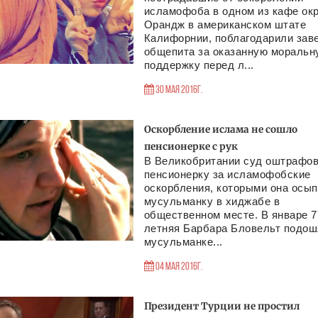
исламофоба в одном из кафе окр
Орандж в американском штате
Калифорнии, поблагодарили зав
общепита за оказанную моральн
поддержку перед л...
30 Мая 2016г.
Оскорбление ислама не сошло
пенсионерке с рук
В Великобритании суд оштрафо
пенсионерку за исламофобские
оскорбления, которыми она осы
мусульманку в хиджабе в
общественном месте. В январе 7
летняя Барбара Бловельт подош
мусульманке...
04 Мая 2016г.
Президент Турции не простил