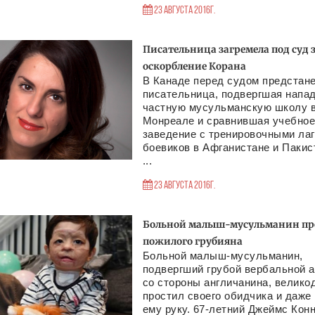
23 Августа 2016г.
Писательница загремела под суд 
оскорбление Корана
В Канаде перед судом предстан
писательница, подвергшая напа
частную мусульманскую школу 
Монреале и сравнившая учебно
заведение с тренировочными ла
боевиков в Афганистане и Пакис
...
23 Августа 2016г.
Больной малыш-мусульманин пр
пожилого грубияна
Больной малыш-мусульманин,
подвергший грубой вербальной а
со стороны англичанина, велик
простил своего обидчика и даже
ему руку. 67-летний Джеймс Кон