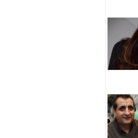
09:36
Палестинская активистка
Бахира Абдулсалам
официально зарегистрирована
кандидатом на пост мэра
Торонто
05 Августа
Армянский Патриархат
Иерусалима подал жалобу
на нападение еврейских
поселенцев на монастырь
Святого Иакова
05 Августа
ДУМ РТ передал российским
бойцам автомобиль,
мотоциклы, лекарства
и продовольствие
05 Августа
В Саратовской области