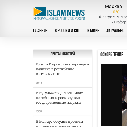
0
°C
6
августа
Четве
21 Сафар
ГЛАВНОЕ
В РОССИИ И СНГ
В МИРЕ
АКТУАЛЬНО
ОСКОРБЛЕНИЕ
Лента новостей
Власти Кыргыстана опроверли
наличие в республике
китайских ЧВК
16:48
В Бугульме родственникам
погибших героев вручили
государственные награды
15:58
В Болгаре обсудят проекты
в сфере межрелигиозного