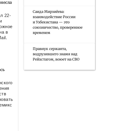
несла
Саида Мирзиёева:
л 22-
взаимодействие России
и
и Узбекистана — это
ложное
союзничество, проверенное
на в
временем
ail.
Правнук сержанта,
водрузившего знамя над
Рейхстагом, воюет на СВО
сь
нского
ения
ств
ровать
ремикс