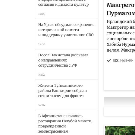
Макгрего
согласия и диалога культур
Нурмагом
15:24
Ирландский б
На Урале обсудили сохранение
Макгрегор на
исторической памяти
социальных с
и поддержку участников СВО
с оскорблени
Хабиба Нурма
15:00
целом. Макгре
Посол Пакистана рассказал
о направлениях
оскорбление
сотрудничества с РФ
14:42
Жители Туймазинского
района Башкирии собрали
сотни тысяч для фронта
14:26
В Афганистане началась
реставрация Голубой мечети,
поврежденной
землетрясением