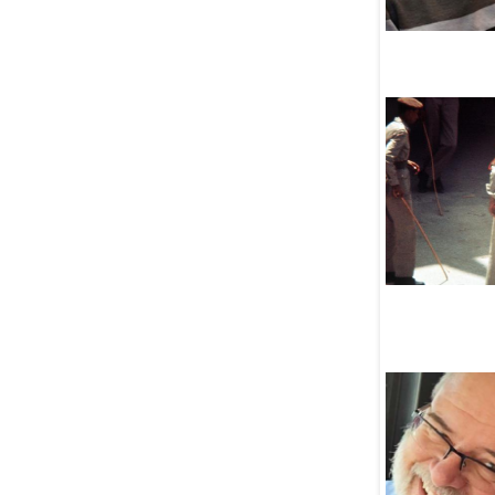
возобновил работу
мусульманский детский
лагерь «Зеркальный»
05 Августа