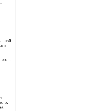
..
альной
ьмы.
шего в
л
того,
на