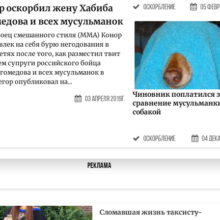
р оскорбил жену Хабиба
оскорбление
05 Февр
едова и всех мусульманок
оец смешанного стиля (ММА) Конор
влек на себя бурю негодования в
етях после того, как разместил твит
ем супруги российского бойца
гомедова и всех мусульманок в
гор опубликовал на...
Чиновник поплатился з
03 Апреля 2019г.
сравнение мусульманки
собакой
оскорбление
04 Дека
Реклама
Сломавшая жизнь таксисту-