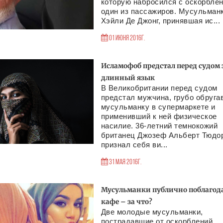
которую набросился с оскорбле
один из пассажиров. Мусульман
Хэйли Де Джонг, принявшая ис...
01 Июня 2016г.
Исламофоб предстал перед судом 
длинный язык
В Великобритании перед судом
предстал мужчина, грубо обруга
мусульманку в супермаркете и
применивший к ней физическое
насилие. 36-летний темнокожий
британец Джозеф Альберт Тюдо
признал себя ви...
31 Мая 2016г.
Мусульманки публично поблагод
кафе – за что?
Две молодые мусульманки,
пострадавшие от оскорблений