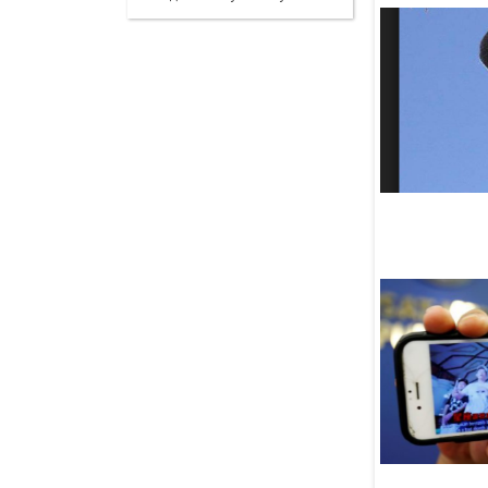
12:12
Мусульмане Сеуты пришли
на помощь детям мигрантов
11:55
Обзор СМИ 6.08.2026
10:49
Путин рассказал о прочной
экономической базе
сотрудничества России
и Киргизии
10:45
Лжесудью из Египта вывели
на чистую воду
09:57
Поставки в Россию турецкой
ежевики побили рекорд