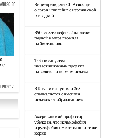
Вице-президент США сообщил
аля 2018г.
о связи Эпштейна с израильской
разведкой
B50 вместо нефти: Индонезия
первой в мире перешла
на биотопливо
а
Т-Банк запустил
 с
инвестиционный продукт
на золото по нормам ислама
бря 2017г.
В Казани выпустили 268
специалистов с высшим
исламским образованием
Американский профессор
убежден, что исламофобия
и русофобия имеют одни и те же
корни