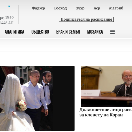
Фаджр
Восход
Зухр
Аср
Магриб
рг
,
15:59
Подписаться на расписание
 1448 AH
АНАЛИТИКА
ОБЩЕСТВО
БРАК И СЕМЬЯ
МОЗАИКА
Должностное лицо раск
за клевету на Коран