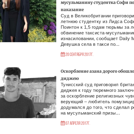
мусульманину студентка Софи по
наказание
Суд в Великобритании приговори
летнюю студентку из Лидса Соф
Поинтон к 1,5 годам тюрьмы за 
обвинение таксиста-мусульмани
изнасиловании, сообщает Daily M
Девушка села в такси по...
20 Сентября 2017г.
Оскорбление азана дорого обошло
диджею
Тунисский суд приговорил брита
диджея к году тюремного заключ
за оскорбление религиозных чув
верующий – любитель помузици
додумался до того, что сделал 
на мусульманский призы...
07 Апреля 2017г.