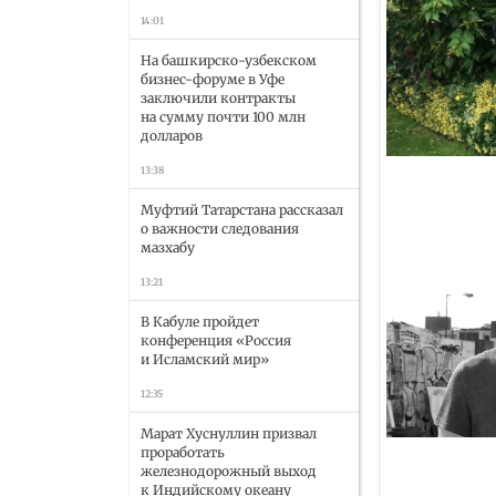
14:01
На башкирско-узбекском
бизнес-форуме в Уфе
заключили контракты
на сумму почти 100 млн
долларов
13:38
Муфтий Татарстана рассказал
о важности следования
мазхабу
13:21
В Кабуле пройдет
конференция «Россия
и Исламский мир»
12:35
Марат Хуснуллин призвал
проработать
железнодорожный выход
к Индийскому океану