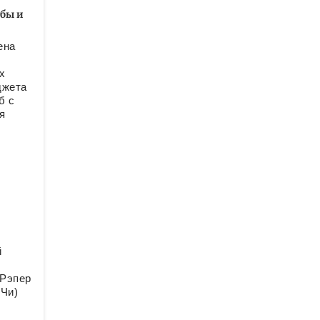
абы и
ена
х
джета
б с
я
й
 Рэпер
 Чи)