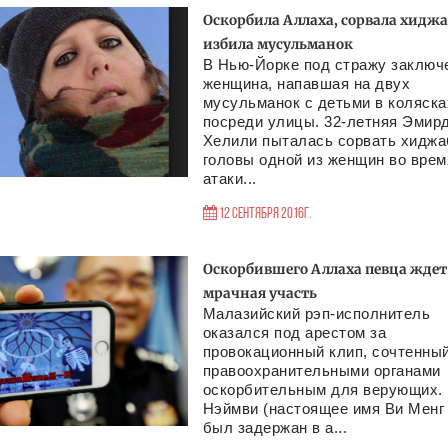
Оскорбила Аллаха, сорвала хидж
избила мусульманок
В Нью-Йорке под стражу заключ
женщина, напавшая на двух
мусульманок с детьми в коляска
посреди улицы. 32-летняя Эмир
Хелили пыталась сорвать хиджа
головы одной из женщин во врем
атаки...
12 Сентября 2016г.
Оскорбившего Аллаха певца ждет
мрачная участь
Малазийский рэп-исполнитель
оказался под арестом за
провокационный клип, сочтенны
правоохранительными органами
оскорбительным для верующих.
Нэймви (настоящее имя Ви Менг
был задержан в а...