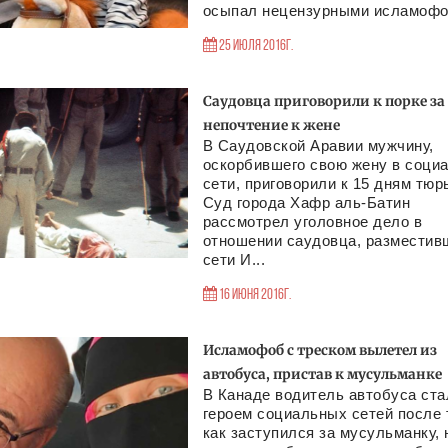
осыпал нецензурными исламофо.
25 Июля 2016г.
Саудовца приговорили к порке за
непочтение к жене
В Саудовской Аравии мужчину,
оскорбившего свою жену в соци
сети, приговорили к 15 дням тюр
Суд города Хафр аль-Батин
рассмотрел уголовное дело в
отношении саудовца, разместив
сети И...
16 Июня 2016г.
Исламофоб с треском вылетел из
автобуса, пристав к мусульманке
В Канаде водитель автобуса ста
героем социальных сетей после 
как заступился за мусульманку, 