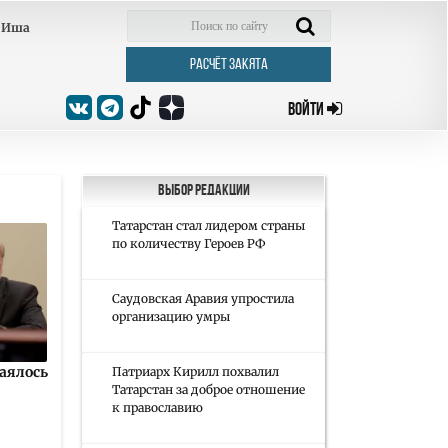
Иша
РАСЧЁТ ЗАКЯТА
ВОЙТИ
Выбор редакции
Татарстан стал лидером страны
по количеству Героев РФ
Саудовская Аравия упростила
организацию умры
аялось
Патриарх Кирилл похвалил
Татарстан за доброе отношение
к православию