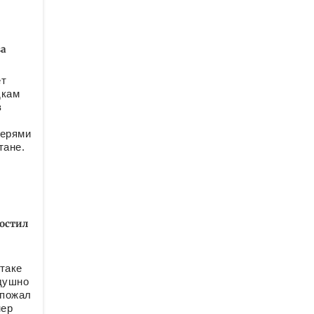
за
ет
дкам
в
е
герями
тане.
остил
таке
одушно
 пожал
нер