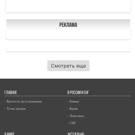
Реклама
Смотреть еще
ГЛАВНОЕ
В РОССИИ И СНГ
- Крепость мусульманина
- Кавказ
- Точка зрения
- Крым
- Поволжье
- СНГ
В МИРЕ
АКТУАЛЬНО