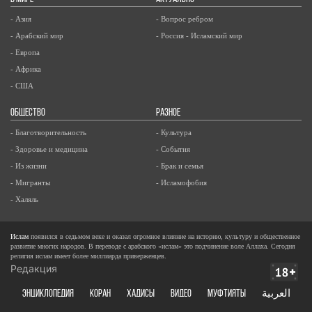
- Азия
- Вопрос ребром
- Арабский мир
- Россия - Исламский мир
- Европа
- Африка
- США
ОБЩЕСТВО
РАЗНОЕ
- Благотворительность
- Культура
- Здоровье и медицина
- События
- Из жизни
- Брак и семья
- Мигранты
- Исламофобия
- Халяль
Ислам
появился в седьмом веке и оказал огромное влияние на историю, культуру и общественное
развитие многих народов. В переводе с арабского «ислам» это подчинение воле Аллаха. Сегодня
религия ислам имеет более миллиарда приверженцев.
Редакция
ЭНЦИКЛОПЕДИЯ
КОРАН
ХАДИСЫ
ВИДЕО
Муфтияты
العربية