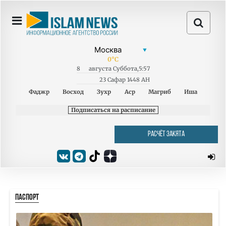
0
°C
8
августа
Суббота
,
5:57
23 Сафар 1448 AH
Фаджр
Восход
Зухр
Аср
Магриб
Иша
Подписаться на расписание
РАСЧЁТ ЗАКЯТА
ПАСПОРТ