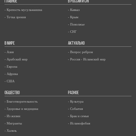
ГЛАВНОЕ
В РОССИИ И СНГ
- Крепость мусульманина
- Кавказ
- Точка зрения
- Крым
- Поволжье
- СНГ
В МИРЕ
АКТУАЛЬНО
- Азия
- Вопрос ребром
- Арабский мир
- Россия - Исламский мир
- Европа
- Африка
- США
ОБЩЕСТВО
РАЗНОЕ
- Благотворительность
- Культура
- Здоровье и медицина
- События
- Из жизни
- Брак и семья
- Мигранты
- Исламофобия
- Халяль