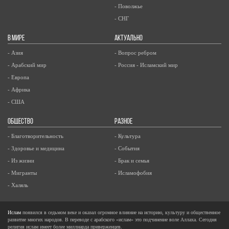
- Поволжье
- СНГ
В МИРЕ
АКТУАЛЬНО
- Азия
- Вопрос ребром
- Арабский мир
- Россия - Исламский мир
- Европа
- Африка
- США
ОБЩЕСТВО
РАЗНОЕ
- Благотворительность
- Культура
- Здоровье и медицина
- События
- Из жизни
- Брак и семья
- Мигранты
- Исламофобия
- Халяль
Ислам
появился в седьмом веке и оказал огромное влияние на историю, культуру и общественное
развитие многих народов. В переводе с арабского «ислам» это подчинение воле Аллаха. Сегодня
религия ислам имеет более миллиарда приверженцев.