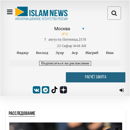
0
°C
7
августа
Пятница
,
21:51
22 Сафар 1448 AH
Фаджр
Восход
Зухр
Аср
Магриб
Иша
Подписаться на расписание
РАСЧЁТ ЗАКЯТА
РАССЛЕДОВАНИЕ