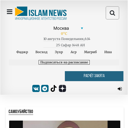
0
°C
10
августа
Понедельник
,
6:14
25 Сафар 1448 AH
Фаджр
Восход
Зухр
Аср
Магриб
Иша
Подписаться на расписание
РАСЧЁТ ЗАКЯТА
САМОУБИЙСТВО