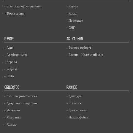
- Крепость мусульманина
- Кавказ
- Точка зрения
- Крым
- Поволжье
- СНГ
В МИРЕ
АКТУАЛЬНО
- Азия
- Вопрос ребром
- Арабский мир
- Россия - Исламский мир
- Европа
- Африка
- США
ОБЩЕСТВО
РАЗНОЕ
- Благотворительность
- Культура
- Здоровье и медицина
- События
- Из жизни
- Брак и семья
- Мигранты
- Исламофобия
- Халяль