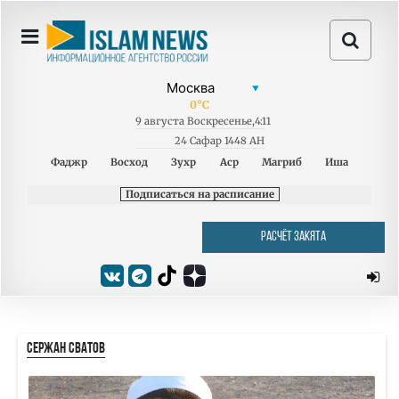
0
°C
9
августа
Воскресенье
,
4:11
24 Сафар 1448 AH
Фаджр
Восход
Зухр
Аср
Магриб
Иша
Подписаться на расписание
РАСЧЁТ ЗАКЯТА
СЕРЖАН СВАТОВ