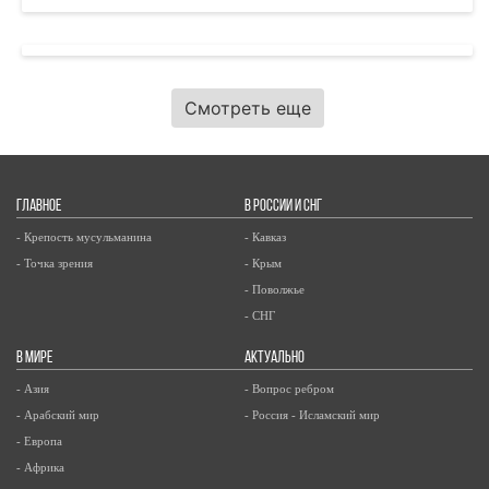
Смотреть еще
ГЛАВНОЕ
В РОССИИ И СНГ
- Крепость мусульманина
- Кавказ
- Точка зрения
- Крым
- Поволжье
- СНГ
В МИРЕ
АКТУАЛЬНО
- Азия
- Вопрос ребром
- Арабский мир
- Россия - Исламский мир
- Европа
- Африка