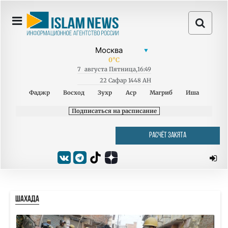
0
°C
7
августа
Пятница
,
16:49
22 Сафар 1448 AH
Фаджр
Восход
Зухр
Аср
Магриб
Иша
Подписаться на расписание
РАСЧЁТ ЗАКЯТА
ШАХАДА