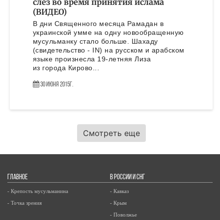
слез во время принятия ислама
(ВИДЕО)
В дни Священного месяца Рамадан в
украинской умме на одну новообращенную
мусульманку стало больше. Шахаду
(свидетельство - IN) на русском и арабском
языке произнесла 19-летняя Лиза
из города Кирово...
30 Июня 2015г.
Смотреть еще
ГЛАВНОЕ
В РОССИИ И СНГ
- Крепость мусульманина
- Кавказ
- Точка зрения
- Крым
- Поволжье