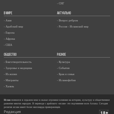
- СНГ
В МИРЕ
АКТУАЛЬНО
- Азия
- Вопрос ребром
- Арабский мир
- Россия - Исламский мир
- Европа
- Африка
- США
ОБЩЕСТВО
РАЗНОЕ
- Благотворительность
- Культура
- Здоровье и медицина
- События
- Из жизни
- Брак и семья
- Мигранты
- Исламофобия
- Халяль
Ислам
появился в седьмом веке и оказал огромное влияние на историю, культуру и общественное
развитие многих народов. В переводе с арабского «ислам» это подчинение воле Аллаха. Сегодня
религия ислам имеет более миллиарда приверженцев.
Редакция