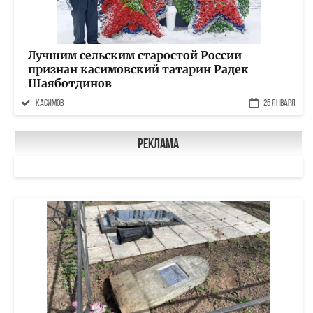
Лучшим сельским старостой России
признан касимовский татарин Радек
Шаяботдинов
Касимов
25 Января
Реклама