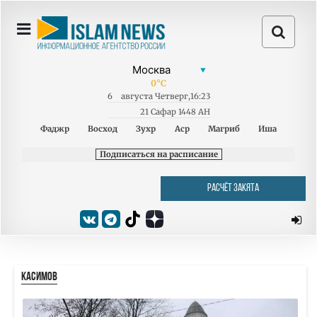
0
°C
6
августа
Четверг
,
16:23
21 Сафар 1448 AH
Фаджр
Восход
Зухр
Аср
Магриб
Иша
Подписаться на расписание
РАСЧЁТ ЗАКЯТА
КАСИМОВ