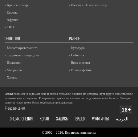
- Арабский мир
- Россия - Исламский мир
- Европа
- Африка
- США
ОБЩЕСТВО
РАЗНОЕ
- Благотворительность
- Культура
- Здоровье и медицина
- События
- Из жизни
- Брак и семья
- Мигранты
- Исламофобия
- Халяль
Ислам
появился в седьмом веке и оказал огромное влияние на историю, культуру и общественное
развитие многих народов. В переводе с арабского «ислам» это подчинение воле Аллаха. Сегодня
религия ислам имеет более миллиарда приверженцев.
Редакция
ЭНЦИКЛОПЕДИЯ
КОРАН
ХАДИСЫ
ВИДЕО
Муфтияты
العربية
© 2002 - 2026, Все права защищены.