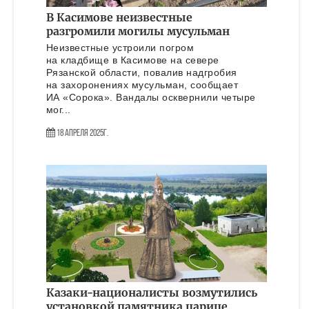
В Касимове неизвестные
разгромили могилы мусульман
Неизвестные устроили погром
на кладбище в Касимове на севере
Рязанской области, повалив надгробия
на захоронениях мусульман, сообщает
ИА «Сорока». Вандалы осквернили четыре
мог...
18 Апреля 2025г.
Казаки-националисты возмутились
установкой памятника царице