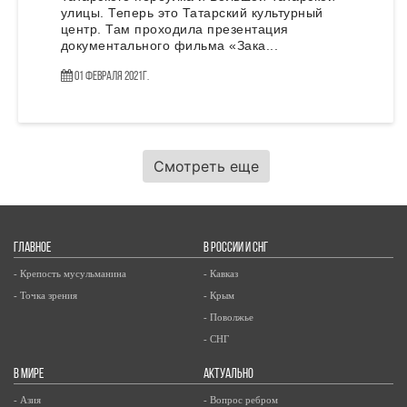
улицы. Теперь это Татарский культурный
центр. Там проходила презентация
документального фильма «Зака...
01 Февраля 2021г.
Смотреть еще
ГЛАВНОЕ
В РОССИИ И СНГ
- Крепость мусульманина
- Кавказ
- Точка зрения
- Крым
- Поволжье
- СНГ
В МИРЕ
АКТУАЛЬНО
- Азия
- Вопрос ребром