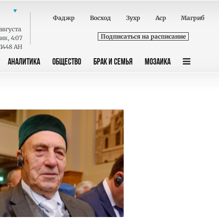
Фаджр
Восход
Зухр
Аср
Магриб
августа
Подписаться на расписание
ник
,
4:07
 1448 AH
АНАЛИТИКА
ОБЩЕСТВО
БРАК И СЕМЬЯ
МОЗАИКА