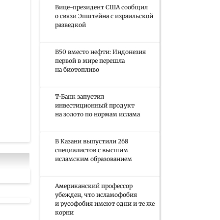
Вице-президент США сообщил
о связи Эпштейна с израильской
разведкой
B50 вместо нефти: Индонезия
первой в мире перешла
на биотопливо
Т-Банк запустил
инвестиционный продукт
на золото по нормам ислама
В Казани выпустили 268
специалистов с высшим
исламским образованием
Американский профессор
убежден, что исламофобия
и русофобия имеют одни и те же
корни