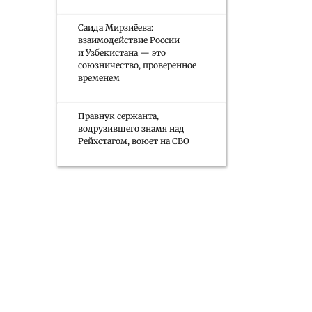
Саида Мирзиёева:
взаимодействие России
и Узбекистана — это
союзничество, проверенное
временем
Правнук сержанта,
водрузившего знамя над
Рейхстагом, воюет на СВО