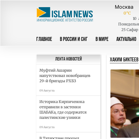
0
°C
10
Понедель
25 Сафар
ГЛАВНОЕ
В РОССИИ И СНГ
В МИРЕ
АКТУАЛЬНО
ХАКИМ БИКТЕЕВ
Лента новостей
Муфтий Ашарин
напутствовал новобранцев
29-й бригады РХБЗ
09 Августа
Историка Кирпиченока
отправили в застенки
ШАБАКа, где содержатся
палестинские узники
09 Августа
В Татарстане прошел