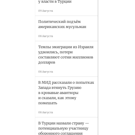
у власти в Турции
09 Августа
Политический подъём
американских мусульман
08 Августа
Темпы эмиграции из Израиля
удвоились, потери
составляют сотни миллионов
долларов
08 Августа
В МИД рассказали о попытках
Запада втянуть Грузию
в кровавые авантюры
и сказали, как этому
помешать
08 Августа
В Турции назвали страну —
потенциальную участницу
оборонного соглашения