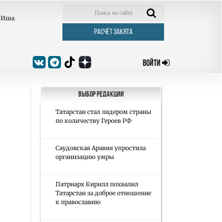
Иша
РАСЧЁТ ЗАКЯТА
ВОЙТИ
Выбор редакции
Татарстан стал лидером страны
по количеству Героев РФ
Саудовская Аравия упростила
организацию умры
Патриарх Кирилл похвалил
Татарстан за доброе отношение
к православию