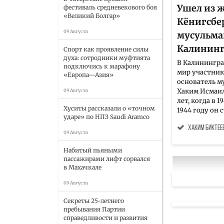
Ушел из 
фестиваль средневекового боя
«Великий Болгар»
Кёнигсбер
09 Августа
мусульм
Калининг
Спорт как проявление силы
духа: сотродники муфтията
В Калинингра
подключись к марафону
мир участник
«Европа—Азия»
основатель 
Хаким Исмаил
09 Августа
лет, когда в 
Хуситы рассказали о «точном
1944 году он ст
ударе» по НПЗ Saudi Aramco
Хаким Биктее
09 Августа
Набитый пьяными
пассажирами лифт сорвался
в Махачкале
09 Августа
Секреты 25-летнего
пребывания Партии
справедливости и развития