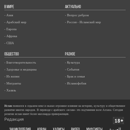
В МИРЕ
АКТУАЛЬНО
- Азия
- Вопрос ребром
- Арабский мир
- Россия - Исламский мир
- Европа
- Африка
- США
ОБЩЕСТВО
РАЗНОЕ
- Благотворительность
- Культура
- Здоровье и медицина
- События
- Из жизни
- Брак и семья
- Мигранты
- Исламофобия
- Халяль
Ислам
появился в седьмом веке и оказал огромное влияние на историю, культуру и общественное
развитие многих народов. В переводе с арабского «ислам» это подчинение воле Аллаха. Сегодня
религия ислам имеет более миллиарда приверженцев.
Редакция
ЭНЦИКЛОПЕДИЯ
КОРАН
ХАДИСЫ
ВИДЕО
Муфтияты
العربية