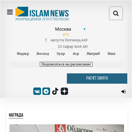
0
°C
7
августа
Пятница
,
4:49
22 Сафар 1448 AH
Фаджр
Восход
Зухр
Аср
Магриб
Иша
Подписаться на расписание
РАСЧЁТ ЗАКЯТА
НАГРАДА