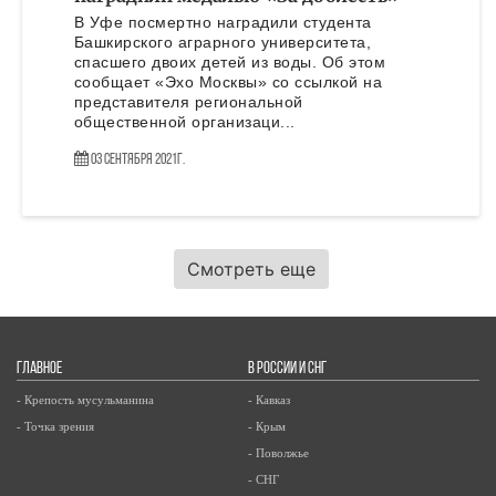
В Уфе посмертно наградили студента
Башкирского аграрного университета,
спасшего двоих детей из воды. Об этом
сообщает «Эхо Москвы» со ссылкой на
представителя региональной
общественной организаци...
03 Сентября 2021г.
Смотреть еще
ГЛАВНОЕ
В РОССИИ И СНГ
- Крепость мусульманина
- Кавказ
- Точка зрения
- Крым
- Поволжье
- СНГ