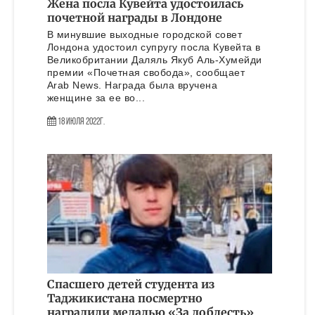
Жена посла Кувейта удостоилась
почетной награды в Лондоне
В минувшие выходные городской совет
Лондона удостоил супругу посла Кувейта в
Великобритании Даляль Якуб Аль-Хумейди
премии «Почетная свобода», сообщает
Arab News. Награда была вручена
женщине за ее во...
18 Июля 2022г.
Спасшего детей студента из
Таджикистана посмертно
наградили медалью «За доблесть»