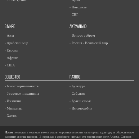
- Поволжье
- СНГ
В МИРЕ
АКТУАЛЬНО
- Азия
- Вопрос ребром
- Арабский мир
- Россия - Исламский мир
- Европа
- Африка
- США
ОБЩЕСТВО
РАЗНОЕ
- Благотворительность
- Культура
- Здоровье и медицина
- События
- Из жизни
- Брак и семья
- Мигранты
- Исламофобия
- Халяль
Ислам
появился в седьмом веке и оказал огромное влияние на историю, культуру и общественное
развитие многих народов. В переводе с арабского «ислам» это подчинение воле Аллаха. Сегодня