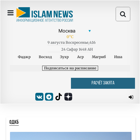
0
°C
9
августа
Воскресенье
,
4:16
24 Сафар 1448 AH
Фаджр
Восход
Зухр
Аср
Магриб
Иша
Подписаться на расписание
РАСЧЁТ ЗАКЯТА
ОДКБ