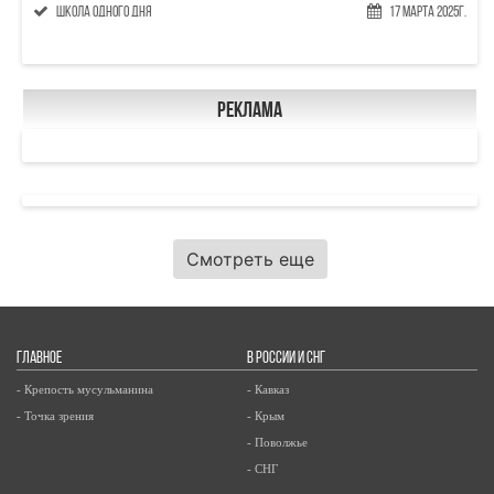
Школа одного дня
17 Марта 2025г.
Реклама
Смотреть еще
ГЛАВНОЕ
В РОССИИ И СНГ
- Крепость мусульманина
- Кавказ
- Точка зрения
- Крым
- Поволжье
- СНГ