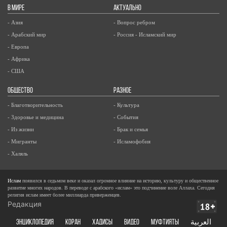
В МИРЕ
АКТУАЛЬНО
- Азия
- Вопрос ребром
- Арабский мир
- Россия - Исламский мир
- Европа
- Африка
- США
ОБЩЕСТВО
РАЗНОЕ
- Благотворительность
- Культура
- Здоровье и медицина
- События
- Из жизни
- Брак и семья
- Мигранты
- Исламофобия
- Халяль
Ислам
появился в седьмом веке и оказал огромное влияние на историю, культуру и общественное
развитие многих народов. В переводе с арабского «ислам» это подчинение воле Аллаха. Сегодня
религия ислам имеет более миллиарда приверженцев.
Редакция
ЭНЦИКЛОПЕДИЯ
КОРАН
ХАДИСЫ
ВИДЕО
Муфтияты
العربية