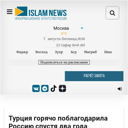
0
°C
7
августа
Пятница
,
18:18
22 Сафар 1448 AH
Фаджр
Восход
Зухр
Аср
Магриб
Иша
Подписаться на расписание
РАСЧЁТ ЗАКЯТА
Турция горячо поблагодарила
Россию спустя два года