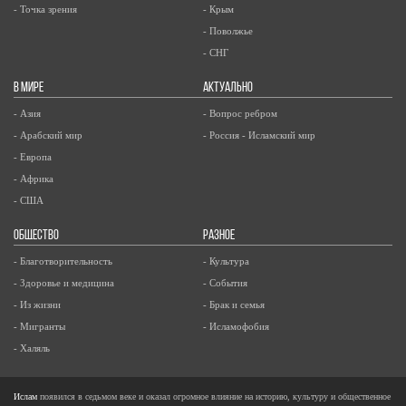
- Точка зрения
- Крым
- Поволжье
- СНГ
В МИРЕ
АКТУАЛЬНО
- Азия
- Вопрос ребром
- Арабский мир
- Россия - Исламский мир
- Европа
- Африка
- США
ОБЩЕСТВО
РАЗНОЕ
- Благотворительность
- Культура
- Здоровье и медицина
- События
- Из жизни
- Брак и семья
- Мигранты
- Исламофобия
- Халяль
Ислам
появился в седьмом веке и оказал огромное влияние на историю, культуру и общественное