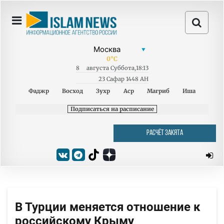
0
°C
8
августа
Суббота
,
18:13
23 Сафар 1448 AH
Фаджр
Восход
Зухр
Аср
Магриб
Иша
Подписаться на расписание
РАСЧЁТ ЗАКЯТА
В Турции меняется отношение к
российскому Крыму