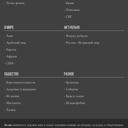
- Точка зрения
- Крым
- Поволжье
- СНГ
В МИРЕ
АКТУАЛЬНО
- Азия
- Вопрос ребром
- Арабский мир
- Россия - Исламский мир
- Европа
- Африка
- США
ОБЩЕСТВО
РАЗНОЕ
- Благотворительность
- Культура
- Здоровье и медицина
- События
- Из жизни
- Брак и семья
- Мигранты
- Исламофобия
- Халяль
Ислам
появился в седьмом веке и оказал огромное влияние на историю, культуру и общественное