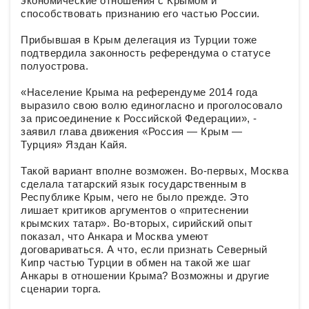
экономические отношения с Крымом и
способствовать признанию его частью России.
Прибывшая в Крым делегация из Турции тоже
подтвердила законность референдума о статусе
полуострова.
«Население Крыма на референдуме 2014 года
выразило свою волю единогласно и проголосовало
за присоединение к Российской Федерации», -
заявил глава движения «Россия — Крым —
Турция» Яздан Кайя.
Такой вариант вполне возможен. Во-первых, Москва
сделала татарский язык государственным в
Республике Крым, чего не было прежде. Это
лишает критиков аргументов о «притеснении
крымских татар». Во-вторых, сирийский опыт
показал, что Анкара и Москва умеют
договариваться. А что, если признать Северный
Кипр частью Турции в обмен на такой же шаг
Анкары в отношении Крыма? Возможны и другие
сценарии торга.