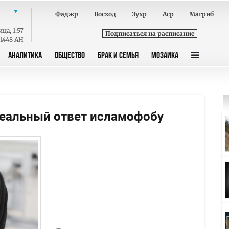
Фаджр
Восход
Зухр
Аср
Магриб
ица
,
1:57
Подписаться на расписание
 1448 AH
АНАЛИТИКА
ОБЩЕСТВО
БРАК И СЕМЬЯ
МОЗАИКА
деальный ответ исламофобу