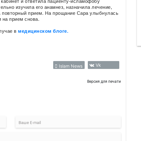
в кабинет и ответила пациенту-исламофобу
льно изучила его анамнез, назначила лечение,
а повторный прием. На прощание Сара улыбнулась
 на прием снова.
лучае в
медицинском блоге.
Vk
Islam News
Версия для печати