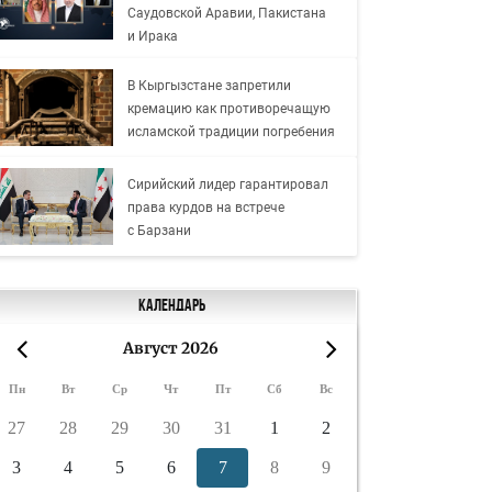
Саудовской Аравии, Пакистана
и Ирака
В Кыргызстане запретили
кремацию как противоречащую
исламской традиции погребения
Сирийский лидер гарантировал
права курдов на встрече
с Барзани
Календарь
Август 2026
«
»
Пн
Вт
Ср
Чт
Пт
Сб
Вс
27
28
29
30
31
1
2
3
4
5
6
7
8
9