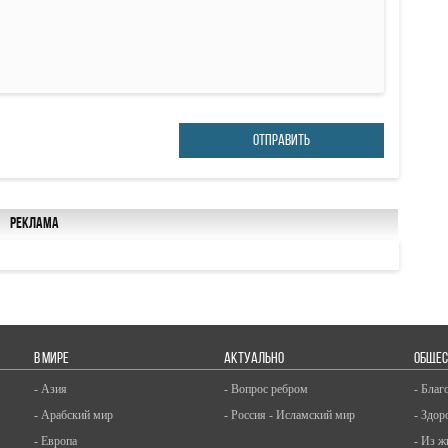
ОТПРАВИТЬ
Реклама
В МИРЕ
АКТУАЛЬНО
ОБЩЕС
- Азия
- Вопрос ребром
- Благ
- Арабский мир
- Россия - Исламский мир
- Здор
- Европа
- Из ж