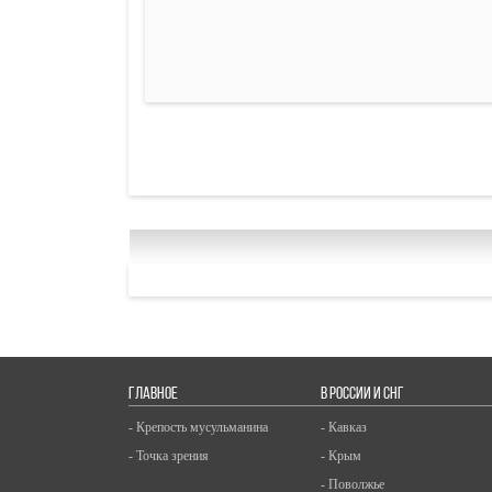
ГЛАВНОЕ
В РОССИИ И СНГ
- Крепость мусульманина
- Кавказ
- Точка зрения
- Крым
- Поволжье