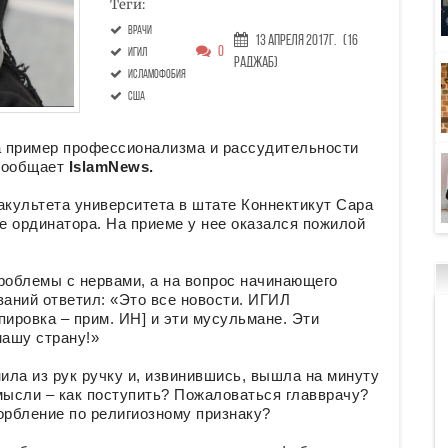
Теги:
врачи
13 Апреля 2017г.
(16
0
ИГИЛ
Раджаб)
исламофобия
США
а пример профессионализма и рассудительности
сообщает
IslamNews.
акультета университета в штате Коннектикут Сара
ве ординатора. На приеме у нее оказался пожилой
роблемы с нервами, а на вопрос начинающего
ваний ответил: «Это все новости. ИГИЛ
пировка – прим. ИН] и эти мусульмане. Эти
нашу страну!»
ила из рук ручку и, извинившись, вышла на минуту
мысли – как поступить? Пожаловаться главврачу?
орбление по религиозному признаку?