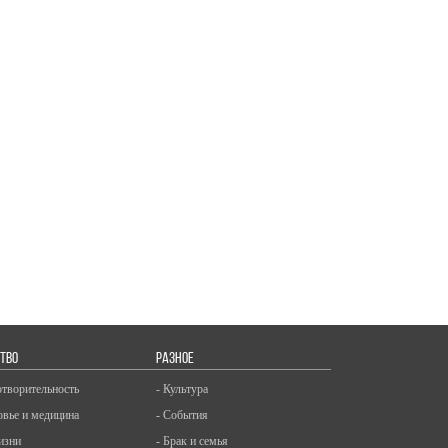
ТВО
РАЗНОЕ
отворительность
- Культура
овье и медицина
- События
изни
- Брак и семья