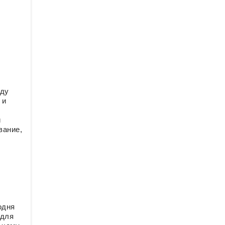
жду
 и
и
вание,
одня
 для