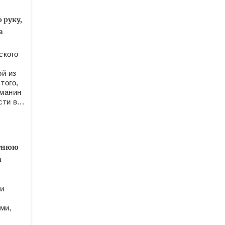
 руку,
а
ского
й из
того,
ьманин
ти в...
етнюю
а
и
ми,