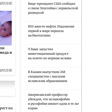
Вице-президент США сообщил
ября 2019г.
о связи Эпштейна с израильской
разведкой
B50 вместо нефти: Индонезия
первой в мире перешла
на биотопливо
или
Т-Банк запустил
меда и
инвестиционный продукт
на золото по нормам ислама
ября 2019г.
В Казани выпустили 268
специалистов с высшим
исламским образованием
Американский профессор
убежден, что исламофобия
и русофобия имеют одни и те же
рест на
корни