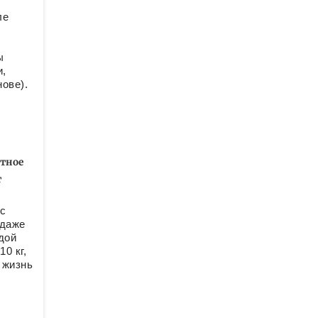
ле
ы
и,
ове).
ятное
т
 с
 даже
дой
0 кг,
 жизнь