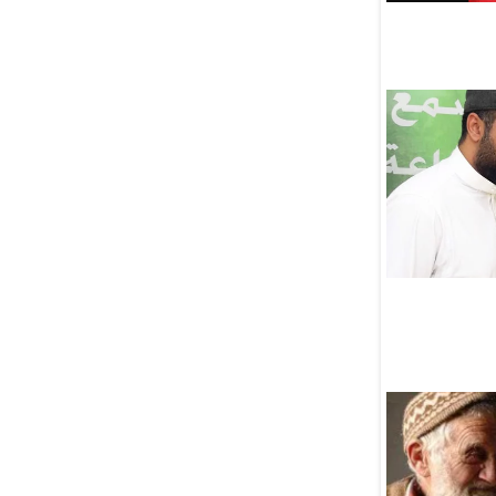
реставрация Голубой мечети,
поврежденной
землетрясением
06 Августа
На башкирско-узбекском
бизнес-форуме в Уфе
заключили контракты
на сумму почти 100 млн
долларов
06 Августа
Муфтий Татарстана рассказал
о важности следования
мазхабу
06 Августа
В Кабуле пройдет
конференция «Россия
и Исламский мир»
06 Августа
Марат Хуснуллин призвал