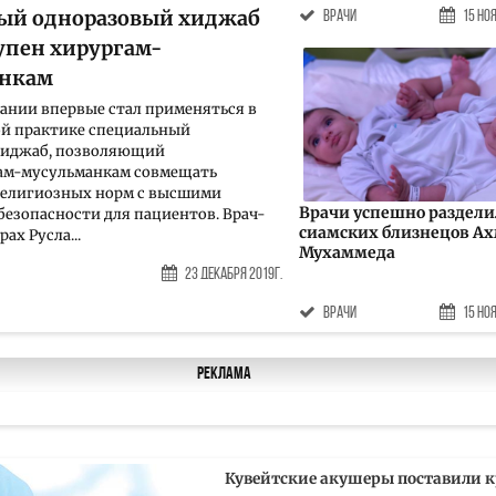
ый одноразовый хиджаб
врачи
15 Но
тупен хирургам-
анкам
ании впервые стал применяться в
ой практике специальный
хиджаб, позволяющий
ам-мусульманкам совмещать
религиозных норм с высшими
Врачи успешно раздел
безопасности для пациентов. Врач-
сиамских близнецов Ах
ах Русла...
Мухаммеда
23 Декабря 2019г.
врачи
15 Но
Реклама
Кувейтские акушеры поставили к