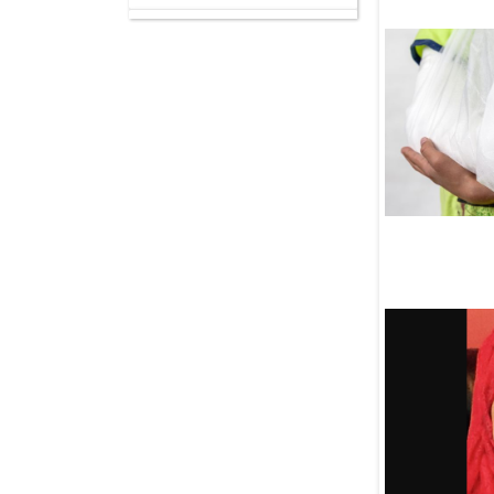
В Болгаре обсудят проекты
в сфере межрелигиозного
согласия и диалога культур
06 Августа
На Урале обсудили сохранение
исторической памяти
и поддержку участников СВО
06 Августа
Посол Пакистана рассказал
о направлениях
сотрудничества с РФ
06 Августа
Жители Туймазинского
района Башкирии собрали
сотни тысяч для фронта
06 Августа
В Афганистане началась