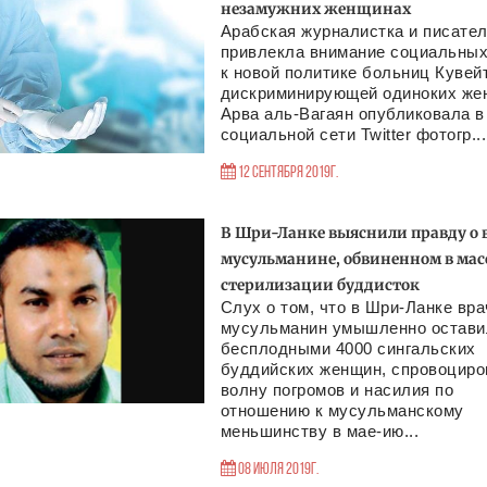
незамужних женщинах
Арабская журналистка и писате
привлекла внимание социальных
к новой политике больниц Кувей
дискриминирующей одиноких же
Арва аль-Вагаян опубликовала в
социальной сети Twitter фотогр...
12 Сентября 2019г.
В Шри-Ланке выяснили правду о 
мусульманине, обвиненном в мас
стерилизации буддисток
Слух о том, что в Шри-Ланке вра
мусульманин умышленно остави
бесплодными 4000 сингальских
буддийских женщин, спровоциро
волну погромов и насилия по
отношению к мусульманскому
меньшинству в мае-ию...
08 Июля 2019г.