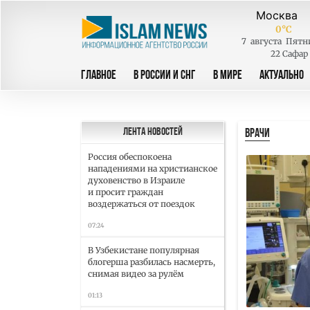
0
°C
7
августа
Пятн
22 Сафар
ГЛАВНОЕ
В РОССИИ И СНГ
В МИРЕ
АКТУАЛЬНО
ВРАЧИ
Лента новостей
Россия обеспокоена
нападениями на христианское
духовенство в Израиле
и просит граждан
воздержаться от поездок
07:24
В Узбекистане популярная
блогерша разбилась насмерть,
снимая видео за рулём
01:13