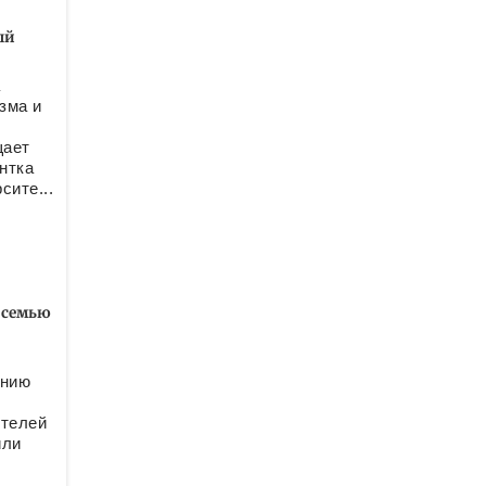
ый
а
зма и
щает
нтка
сите...
 семью
ению
ителей
или