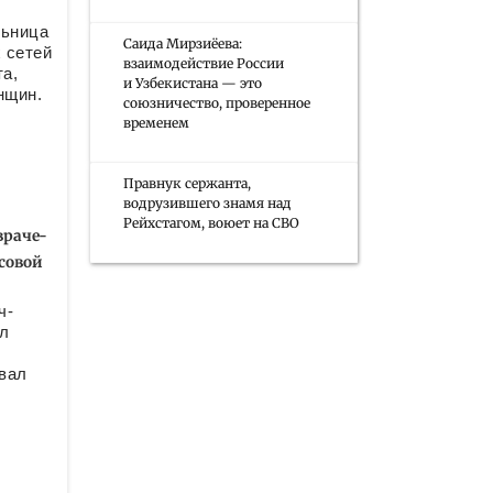
льница
Саида Мирзиёева:
 сетей
взаимодействие России
та,
и Узбекистана — это
нщин.
союзничество, проверенное
временем
Правнук сержанта,
водрузившего знамя над
Рейхстагом, воюет на СВО
враче-
совой
ч-
л
вал