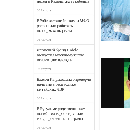
детей в Казани, ждет ребенка
06 Августа
В Узбекистане банкам и МФО
разрешили работать
по нормам шариата
06 Августа
Японский бренд Uniqlo
выпустил мусульманскую
коллекцию одежды
06 Августа
Власти Кыргыстана опроверли
наличие в республике
китайских ЧВК
06 Августа
В Бугульме родственникам
погибших героев вручили
государственные награды
06 Августа