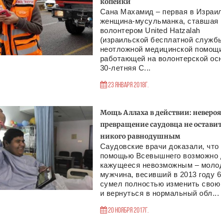
копейки
Сана Махамид – первая в Израи
женщина-мусульманка, ставшая
волонтером United Hatzalah
(израильской бесплатной служб
неотложной медицинской помощ
работающей на волонтерской осн
30-летняя С...
23 Января 2018г.
Мощь Аллаха в действии: неверо
превращение саудовца не остави
никого равнодушным
Саудовские врачи доказали, что
помощью Всевышнего возможно
кажущееся невозможным – моло
мужчина, весивший в 2013 году 61
сумел полностью изменить свою
и вернуться в нормальный обл...
20 Ноября 2017г.