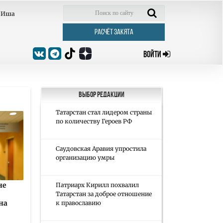
Иша
РАСЧЁТ ЗАКЯТА
ВОЙТИ
Выбор редакции
Татарстан стал лидером страны
по количеству Героев РФ
Саудовская Аравия упростила
организацию умры
не
Патриарх Кирилл похвалил
Татарстан за доброе отношение
на
к православию