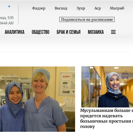
Фаджр
Восход
Зухр
Аср
Магриб
ица
,
5:35
Подписаться на расписание
 1448 AH
АНАЛИТИКА
ОБЩЕСТВО
БРАК И СЕМЬЯ
МОЗАИКА
Мусульманкам больше 
придется надевать
больничные простыни 
голову