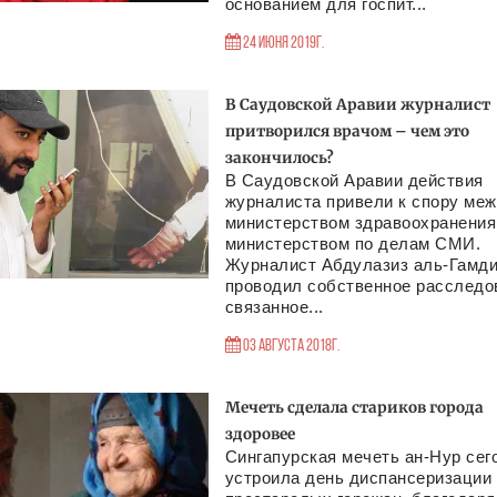
основанием для госпит...
24 Июня 2019г.
В Саудовской Аравии журналист
притворился врачом – чем это
закончилось?
В Саудовской Аравии действия
журналиста привели к спору ме
министерством здравоохранения
министерством по делам СМИ.
Журналист Абдулазиз аль-Гамд
проводил собственное расследо
связанное...
03 Августа 2018г.
Мечеть сделала стариков города
здоровее
Сингапурская мечеть ан-Нур сег
устроила день диспансеризации