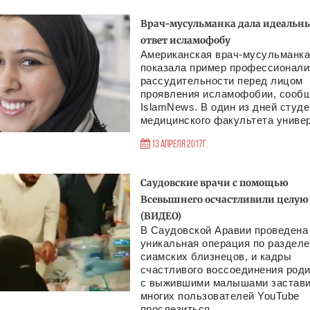
Врач-мусульманка дала идеальн
ответ исламофобу
Американская врач-мусульманк
показала пример профессионали
рассудительности перед лицом
проявления исламофобии, сооб
IslamNews. В один из дней студе
медицинского факультета универ
13 Апреля 2017г.
Саудовские врачи с помощью
Всевышнего осчастливили целую
(ВИДЕО)
В Саудовской Аравии проведена
уникальная операция по раздел
сиамских близнецов, и кадры
счастливого воссоединения род
с выжившими малышами застав
многих пользователей YouTube
прослезиться...