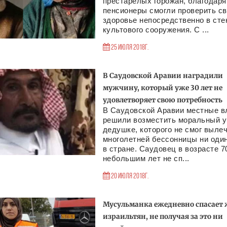
престарелых горожан, благодаря
пенсионеры смогли проверить с
здоровье непосредственно в сте
культового сооружения. С ...
25 Июля 2018г.
В Саудовской Аравии наградили
мужчину, который уже 30 лет не
удовлетворяет свою потребность
В Саудовской Аравии местные в
решили возместить моральный 
дедушке, которого не смог вылеч
многолетней бессонницы ни оди
в стране. Саудовец в возрасте 7
небольшим лет не сп...
20 Июля 2018г.
Мусульманка ежедневно спасает
израильтян, не получая за это ни