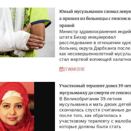
Юный мусульманин сломал левую
а пришел из больницы с гипсом н
правой
Министр здравоохранения индий
штата Бихар инициировал
расследование в отношении одно
больниц округа Дарбханга после 
как несовершеннолетний мусул
стал жертвой вопиющей халатнос
27 Июня 2019г.
Участковый терапевт довел 39-л
мусульманку до смерти от сепсис
В Великобритании 39-летняя
мусульманка и мать двоих детей
скончалась спустя считанные дн
после того, как обратилась к
участковому терапевту с жалоба
которые должны были стать