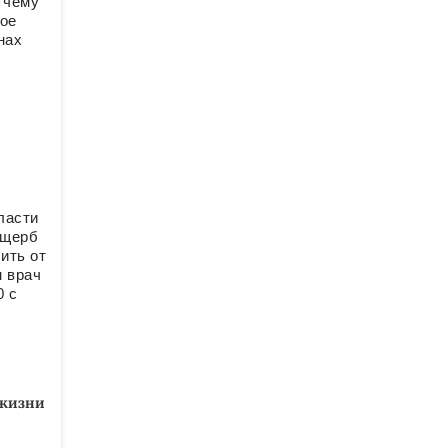
 чему
вое
нах
ласти
ущерб
ить от
н врач
0 с
 жизни