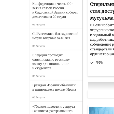
Стерильн
Конференция в честь 100-
летия связей России
стал дос
и Саудовской Аравии соберет
делегатов из 20 стран
мусульм
В Великобрит
06 Августа
хирургическ
США остались без саудовской
стерильный 
нефти впервые за 40 лет
медработник
соблюдение 
06 Августа
стандартами 
ординатор Фар
В Турции проходит
олимпиада по русскому
врачи
языку для школьников
и студентов
06 Августа
Граждан Израиля обвинили
в шпионаже в пользу Ирана
06 Августа
«Плохие новости»: супруга
Галявиева, растрелявшего