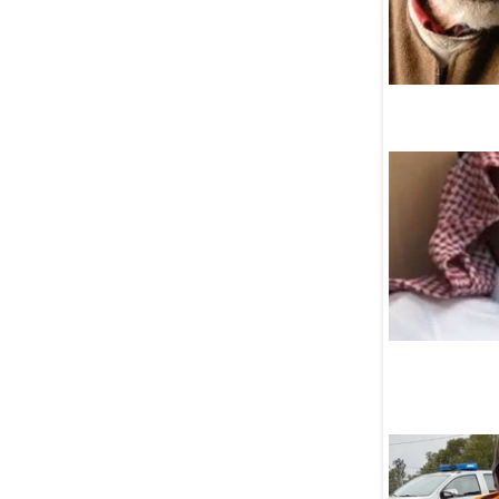
проработать
железнодорожный выход
к Индийскому океану
06 Августа