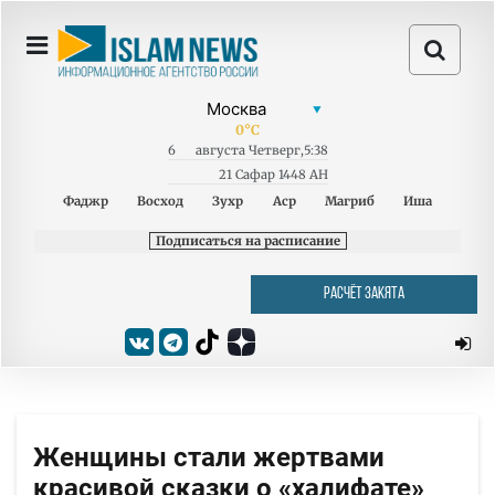
0
°C
6
августа
Четверг
,
5:38
21 Сафар 1448 AH
Фаджр
Восход
Зухр
Аср
Магриб
Иша
Подписаться на расписание
РАСЧЁТ ЗАКЯТА
Женщины стали жертвами
красивой сказки о «халифате»