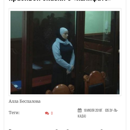
Алла Беспалова
18 Июля 2018г.
(05 Зу-ль-
Теги:
0
када)