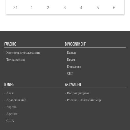
31
1
2
3
4
5
6
ГЛАВНОЕ
В РОССИИ И СНГ
- Крепость мусульманина
- Кавказ
- Точка зрения
- Крым
- Поволжье
- СНГ
В МИРЕ
АКТУАЛЬНО
- Азия
- Вопрос ребром
- Арабский мир
- Россия - Исламский мир
- Европа
- Африка
- США