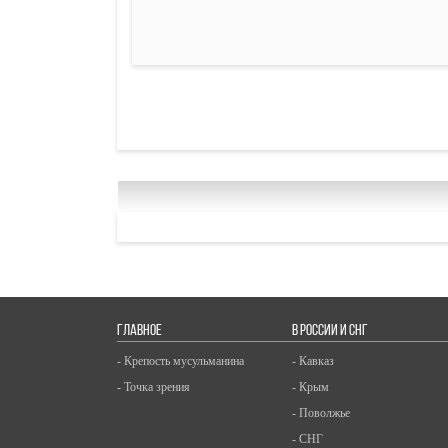
ГЛАВНОЕ
В РОССИИ И СНГ
- Крепость мусульманина
- Кавказ
- Точка зрения
- Крым
- Поволжье
- СНГ