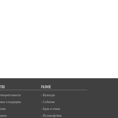
ТВО
РАЗНОЕ
отворительность
- Культура
овье и медицина
- События
изни
- Брак и семья
ранты
- Исламофобия