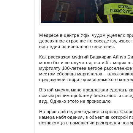
Медресе в центре Уфы чудом уцелело пр
деревянное строение по соседству, извес
наследия регионального значения.
Как рассказал муфтий Башкирии Айнур Би
могло бы и не случится, если бы мэрия в
муфтияту 100-летнее ветхое расселенное
местом сборища маргиналов – алкоголико
придомовой территории исламского коллед
В этой мусульмане предлагали сделать к
самым решим проблему бесхозности сосед
вид. Однако этого не произошло.
На прошлой неделе здание сгорело. Скорее
камера наблюдения, в объектив которой п
незнакомца в помещении разгорелся пожа