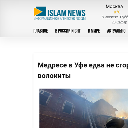
0
°C
8
августа
Субб
23 Сафар
ГЛАВНОЕ
В РОССИИ И СНГ
В МИРЕ
АКТУАЛЬНО
Медресе в Уфе едва не сг
волокиты