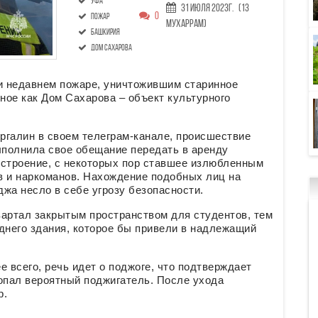
Уфа
31 Июля 2023г.
(13
0
пожар
Мухаррам)
Башкирия
Дом Сахарова
и недавнем пожаре, уничтожившим старинное
тное как Дом Сахарова – объект культурного
ргалин в своем телеграм-канале, происшествие
ыполнила свое обещание передать в аренду
 строение, с некоторых пор ставшее излюбленным
в и наркоманов. Нахождение подобных лиц на
жа несло в себе угрозу безопасности.
вартал закрытым пространством для студентов, тем
него здания, которое бы привели в надлежащий
 всего, речь идет о поджоге, что подтверждает
опал вероятный поджигатель. После ухода
р.