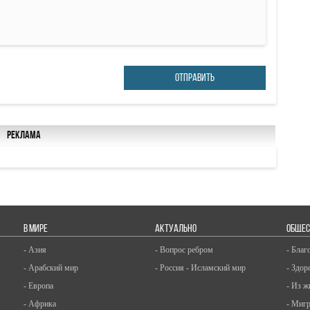
ОТПРАВИТЬ
Реклама
В МИРЕ
АКТУАЛЬНО
ОБЩЕС
- Азия
- Вопрос ребром
- Благ
- Арабский мир
- Россия - Исламский мир
- Здор
- Европа
- Из ж
- Африка
- Миг