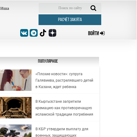
Иша
РАСЧЁТ ЗАКЯТА
ВОЙТИ
Популярное
«Плохие новости»: супруга
Галявиева, растрелявшего детей
в Казани, ждет ребенка
В Кыргызстане запретили
кремацию как противоречащую
исламской традиции погребения
В КБР утвердили выплату для
военных, защищающих