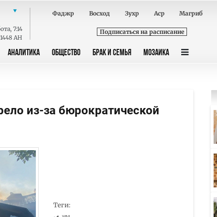
Фаджр
Восход
Зухр
Аср
Магриб
ота
,
7:14
Подписаться на расписание
 1448 AH
АНАЛИТИКА
ОБЩЕСТВО
БРАК И СЕМЬЯ
МОЗАИКА
орело из-за бюрократической
Теги: