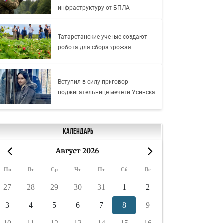
инфраструктуру от БПЛА
Татарстанские ученые создают
робота для сбора урожая
Вступил в силу приговор
поджигательнице мечети Усинска
Календарь
Август 2026
«
»
Пн
Вт
Ср
Чт
Пт
Сб
Вс
27
28
29
30
31
1
2
3
4
5
6
7
8
9
10
11
12
13
14
15
16