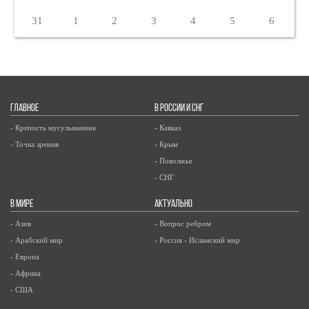
31
1
2
3
4
5
6
ГЛАВНОЕ
В РОССИИ И СНГ
- Крепость мусульманина
- Кавказ
- Точка зрения
- Крым
- Поволжье
- СНГ
В МИРЕ
АКТУАЛЬНО
- Азия
- Вопрос ребром
- Арабский мир
- Россия - Исламский мир
- Европа
- Африка
- США