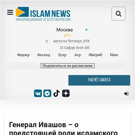
0
°C
6
августа
Четверг
,
3:58
21 Сафар 1448 AH
Фаджр
Восход
Зухр
Аср
Магриб
Иша
Подписаться на расписание
РАСЧЁТ ЗАКЯТА
Генерал Ивашов – о
предстоящей роли исламского