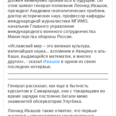
должен неминуемо проявиться в будущем. Об
этом заявил генерал-полковник Леонид Ивашов,
президент Академии геополитических проблем,
доктор исторических наук, профессор кафедры
международной журналистики МГИМО,
начальник Главного управления
международного военного сотрудничества
Министерства обороны России.
«Исламский мир – это великая культура,
величайшая наука... вспомним и Авицену и аль-
Каши, выдающийся математик, и многих
других», - сказал
Ивашов
в одном из своих
последних интервью.
Генерал рассказал, как еще в бытность
курсантом в Самарканде, они с товарищами во
время зарядки постоянно бегали мимо
знаменитой обсерватории Улугбека.
Леонид Ивашов также отметил, что первые
институты справедливого государственно-