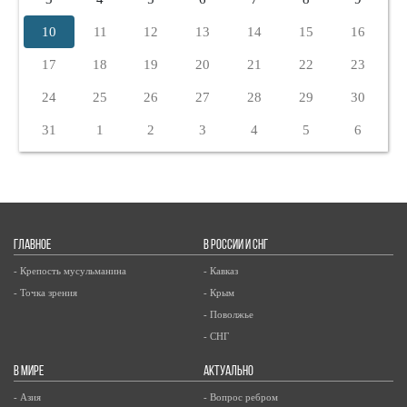
10
11
12
13
14
15
16
17
18
19
20
21
22
23
24
25
26
27
28
29
30
31
1
2
3
4
5
6
ГЛАВНОЕ
В РОССИИ И СНГ
- Крепость мусульманина
- Кавказ
- Точка зрения
- Крым
- Поволжье
- СНГ
В МИРЕ
АКТУАЛЬНО
- Азия
- Вопрос ребром