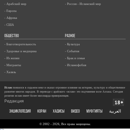
- Арабский мир
- Россия - Исламский мир
- Европа
- Африка
- США
ОБЩЕСТВО
РАЗНОЕ
- Благотворительность
- Культура
- Здоровье и медицина
- События
- Из жизни
- Брак и семья
- Мигранты
- Исламофобия
- Халяль
Ислам
появился в седьмом веке и оказал огромное влияние на историю, культуру и общественное
развитие многих народов. В переводе с арабского «ислам» это подчинение воле Аллаха. Сегодня
религия ислам имеет более миллиарда приверженцев.
Редакция
ЭНЦИКЛОПЕДИЯ
КОРАН
ХАДИСЫ
ВИДЕО
Муфтияты
العربية
© 2002 - 2026, Все права защищены.