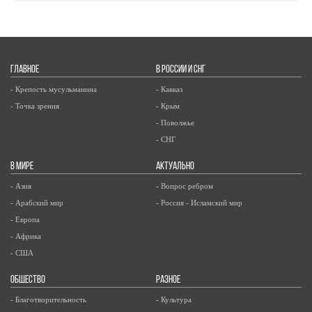
ГЛАВНОЕ
В РОССИИ И СНГ
- Крепость мусульманина
- Кавказ
- Точка зрения
- Крым
- Поволжье
- СНГ
В МИРЕ
АКТУАЛЬНО
- Азия
- Вопрос ребром
- Арабский мир
- Россия - Исламский мир
- Европа
- Африка
- США
ОБЩЕСТВО
РАЗНОЕ
- Благотворительность
- Культура