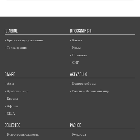
ГЛАВНОЕ
В РОССИИ И СНГ
- Крепость мусульманина
- Кавказ
- Точка зрения
- Крым
- Поволжье
- СНГ
В МИРЕ
АКТУАЛЬНО
- Азия
- Вопрос ребром
- Арабский мир
- Россия - Исламский мир
- Европа
- Африка
- США
ОБЩЕСТВО
РАЗНОЕ
- Благотворительность
- Культура