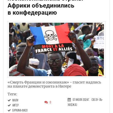
Африки объединились
в конфедерацию
«Смерть Франции и союзникам» - гласит надпись
на плакате демонстранта в Нигере
Теги:
07 Июля 2024г.
(30 Зу-ль-
Мали
0
хиджа)
Нигер
Буркина-Фасо