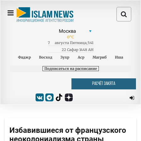
0
°C
7
августа
Пятница
,
5:41
22 Сафар 1448 AH
Фаджр
Восход
Зухр
Аср
Магриб
Иша
Подписаться на расписание
РАСЧЁТ ЗАКЯТА
Избавившиеся от французского
неоколониализма страны