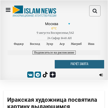
0
°C
9
августа
Воскресенье
,
5:42
24 Сафар 1448 AH
Фаджр
Восход
Зухр
Аср
Магриб
Иша
Подписаться на расписание
РАСЧЁТ ЗАКЯТА
Иракская художница посвятила
картину выдающимся