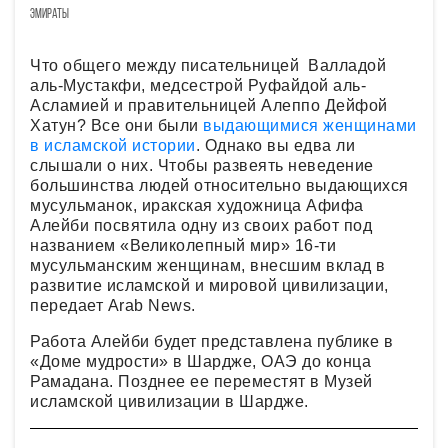
эмираты
Что общего между писательницей Валладой
аль-Мустакфи, медсестрой Руфайдой аль-
Асламией и правительницей Алеппо Дейфой
Хатун? Все они были
выдающимися женщинами
в исламской истории
. Однако вы едва ли
слышали о них. Чтобы развеять неведение
большинства людей относительно выдающихся
мусульманок, иракская художница Афифа
Алейби посвятила одну из своих работ под
названием «Великолепный мир» 16-ти
мусульманским женщинам, внесшим вклад в
развитие исламской и мировой цивилизации,
передает Arab News.
Работа Алейби будет представлена публике в
«Доме мудрости» в Шардже, ОАЭ до конца
Рамадана. Позднее ее переместят в Музей
исламской цивилизации в Шардже.