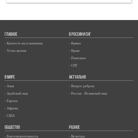
ГЛАВНОЕ
В РОССИИ И СНГ
- Крепость мусульманина
- Кавказ
- Точка зрения
- Крым
- Поволжье
- СНГ
В МИРЕ
АКТУАЛЬНО
- Азия
- Вопрос ребром
- Арабский мир
- Россия - Исламский мир
- Европа
- Африка
- США
ОБЩЕСТВО
РАЗНОЕ
- Благотворительность
- Культура