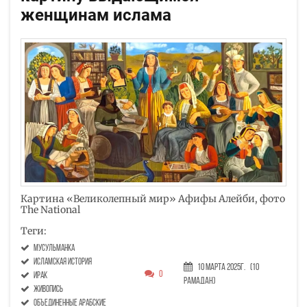
женщинам ислама
Картина «Великолепный мир» Афифы Алейби, фото
The National
Теги:
мусульманка
исламская история
10 Марта 2025г.
(10
0
Ирак
Рамадан)
живопись
объединенные арабские