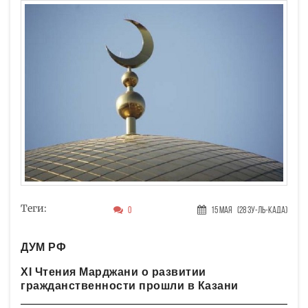
Теги:
0
15 Мая
(28 Зу-ль-када)
ДУМ РФ
XI Чтения Марджани о развитии
гражданственности прошли в Казани