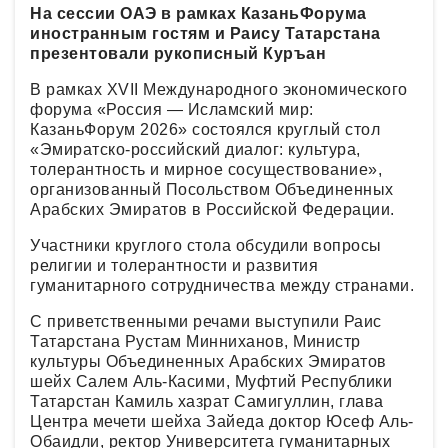
На сессии ОАЭ в рамках КазаньФорума
иностранным гостям и Раису Татарстана
презентовали рукописный Куръан
В рамках XVII Международного экономического
форума «Россия — Исламский мир:
КазаньФорум 2026» состоялся круглый стол
«Эмиратско-российский диалог: культура,
толерантность и мирное сосуществование»,
организованный Посольством Объединенных
Арабских Эмиратов в Российской Федерации.
Участники круглого стола обсудили вопросы
религии и толерантности и развития
гуманитарного сотрудничества между странами.
С приветственными речами выступили Раис
Татарстана Рустам Минниханов, Министр
культуры Объединенных Арабских Эмиратов
шейх Салем Аль-Касими, Муфтий Республики
Татарстан Камиль хазрат Самигуллин, глава
Центра мечети шейха Зайеда доктор Юсеф Аль-
Обаидли, ректор Университета гуманитарных