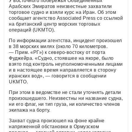
У восточного побережья Объединенных
Арабских Эмиратов неизвестные захватили
торговое судно и взяли курс на Иран. Об этом
сообщает агентство Associated Press со ссылкой
на британский центр морских торговых
операций (UKMTO).
По информации агентства, инцидент произошел
в 38 морских милях (около 70 километров.
— Прим. «РГ») к северо-востоку от порта
Фуджейра. «Судно, стоявшее на якоре, было
взято под контроль неуполномоченными лицами
и в настоящее время направляется в сторону
иранских вод», — говорится в сообщении
UKMTO.
При этом в ведомстве не стали уточнять детали
произошедшего. Неизвестны ни название судна,
ни его флаг, ни тип груза, ни количество членов
экипажа на борту.
Захват судна произошел на фоне крайне
напряженной обстановки в Ормузском