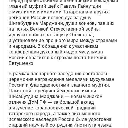
Перед приветствиями и пленарными докладами
главный муфтий шейх Равиль Гайнутдин
с муфтиями и имамами Татарстана и других
регионов России вознес дуа за душу
Шигабутдина Марджани, души воинов, павших
на полях Великой Отечественной войны
и других войнах за защиту Отечества,
и установление прочного мира между странами
и народами. В обращении к участникам
конференции духовный лидер мусульман
России обратился к строкам поэта Евгения
Евтушенко:
В рамках пленарного заседания состоялась
церемония награждения медалями мусульман
России и благодарностями главного муфтия.
Памятной серебряной медалью имени
Шихабутдина Марджани — новым знаком
отличия ДУМ РФ — за большой вклад
в изучение корановедческой традиции
татарского народа, а также письменного
исламского наследия России была удостоена
старший научный сотрудник Института языка,