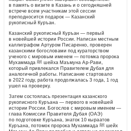
в память о визите в Казань и о сегодняшней
встрече всем участникам этой сессии
преподносится подарок — Казанский
рукописный Куръан.
Казанский рукописный Куръан — первый
в новейшей истории России. Написан местным
каллиграфом Артуром Писаренко, проверен
казанскими богословами под кураторством
ученого с мировым именем — потомка пророка
Мухаммада ﷺ шейха Маъмуна Ар-Рави,
который привлекался Правителем Дубая для
аналогичной работы. Написание стартовало
в 2022 году, работа продолжалась 3 года, 1 год
ушел на проверку.
Затем состоялась презентация казанского
рукописного Куръана — первого в новейшей
истории России. Богослов с мировым именем —
глава Комиссии Правителя Дубая (ОАЭ)
по подготовке Куръана, знаток 10 кыраатов
Куръана, потомок пророка Мухаммада ﷺ шейх