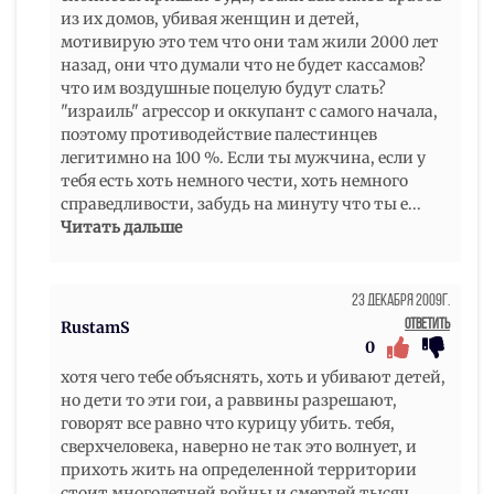
из их домов, убивая женщин и детей,
мотивирую это тем что они там жили 2000 лет
назад, они что думали что не будет кассамов?
что им воздушные поцелую будут слать?
"израиль" агрессор и оккупант с самого начала,
поэтому противодействие палестинцев
легитимно на 100 %. Если ты мужчина, если у
тебя есть хоть немного чести, хоть немного
справедливости, забудь на минуту что ты е
...
Читать дальше
23 Декабря 2009г.
Ответить
RustamS
0
хотя чего тебе объяснять, хоть и убивают детей,
но дети то эти гои, а раввины разрешают,
говорят все равно что курицу убить. тебя,
сверхчеловека, наверно не так это волнует, и
прихоть жить на определенной территории
стоит многолетней войны и смертей тысяч