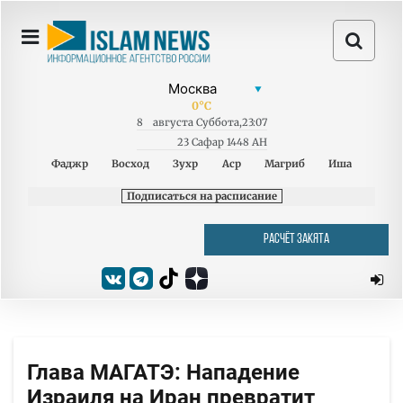
0
°C
8
августа
Суббота
,
23:07
23 Сафар 1448 AH
Фаджр
Восход
Зухр
Аср
Магриб
Иша
Подписаться на расписание
РАСЧЁТ ЗАКЯТА
Глава МАГАТЭ: Нападение
Израиля на Иран превратит