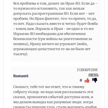
Вся проблема в том, делает ли Иран ЯО. Если да -
то нужно его остановить, так как нельзя
допускать распространения ЯО. Если нет - нет
проблем. Но Иран финтит, что-то прячет, то да,
то нет. Надо сказать вместе и четко: будет бомба
- конец вам. Израиль и Иран - не одно и то же:
Израилю ЯО необходимо для обеспечения
безопасности (три войны на уничтожение за
полвека), Ирану ничего не угрожает (войн,
угрожающих целостности го-ва не было лет
тысячу).
23 Декабря 2009г.
Ответить
RustamS
0
Сионист, тебе тот же ответ, что и твоему
собрату vicanp. не надо нам рассказывать эти
сказки, хронология событий доступна всем, и
мы делаем выводы как разумные люди. когда
сионисты пришли туда, стали выгонять арабов