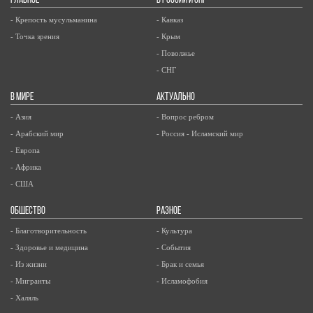
ГЛАВНОЕ
В РОССИИ И СНГ
- Крепость мусульманина
- Кавказ
- Точка зрения
- Крым
- Поволжье
- СНГ
В МИРЕ
АКТУАЛЬНО
- Азия
- Вопрос ребром
- Арабский мир
- Россия - Исламский мир
- Европа
- Африка
- США
ОБЩЕСТВО
РАЗНОЕ
- Благотворительность
- Культура
- Здоровье и медицина
- События
- Из жизни
- Брак и семья
- Мигранты
- Исламофобия
- Халяль