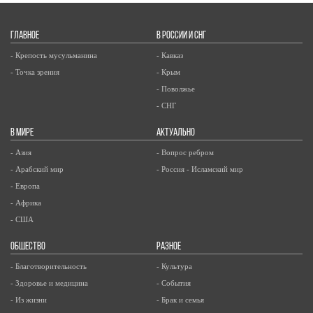
ГЛАВНОЕ
В РОССИИ И СНГ
- Крепость мусульманина
- Кавказ
- Точка зрения
- Крым
- Поволжье
- СНГ
В МИРЕ
АКТУАЛЬНО
- Азия
- Вопрос ребром
- Арабский мир
- Россия - Исламский мир
- Европа
- Африка
- США
ОБЩЕСТВО
РАЗНОЕ
- Благотворительность
- Культура
- Здоровье и медицина
- События
- Из жизни
- Брак и семья