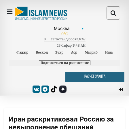
0
°C
8
августа
Суббота
,
8:49
23 Сафар 1448 AH
Фаджр
Восход
Зухр
Аср
Магриб
Иша
Подписаться на расписание
РАСЧЁТ ЗАКЯТА
Иран раскритиковал Россию за
невыполнение обещаний