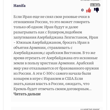
Ответить
Hanifa
0
Если Иран еще не снял свои розовые очки в
отношении России, то это может говорить
только об одном: Иран будут и далее
разыгрывать как с Бушером,подобием
запугивания Азербайджана Лезгистаном, Иран
- Южным Азербайджаном, бросать Иран в
объятия Армении, стравливать с
Азербайджаном,с арабским Востоком. В то же
время отрезать от Азербайджана его исконные
земли в пользу христиан Армении. Арабский
мир уже отказывается от бракованного оружия
из России. А эти С-300 с самого начала были
козырем в игре с Израилем и США.Если
знать,какая власть в России, ожидать, что
Кремль будет отвечать своим договорным
...
Читать дальше