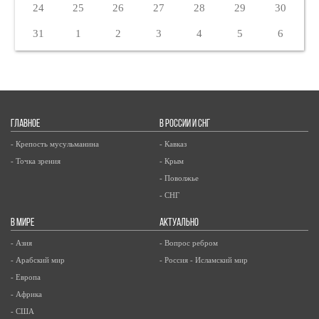
24
25
26
27
28
29
30
31
1
2
3
4
5
6
ГЛАВНОЕ
В РОССИИ И СНГ
- Крепость мусульманина
- Кавказ
- Точка зрения
- Крым
- Поволжье
- СНГ
В МИРЕ
АКТУАЛЬНО
- Азия
- Вопрос ребром
- Арабский мир
- Россия - Исламский мир
- Европа
- Африка
- США