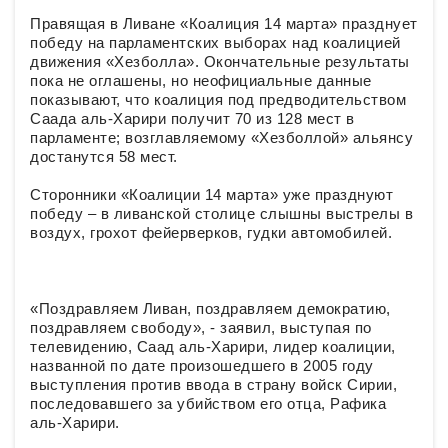
Правящая в Ливане «Коалиция 14 марта» празднует
победу на парламентских выборах над коалицией
движения «Хезболла». Окончательные результаты
пока не оглашены, но неофициальные данные
показывают, что коалиция под предводительством
Саада аль-Харири получит 70 из 128 мест в
парламенте; возглавляемому «Хезболлой» альянсу
достанутся 58 мест.
Сторонники «Коалиции 14 марта» уже празднуют
победу – в ливанской столице слышны выстрелы в
воздух, грохот фейерверков, гудки автомобилей.
«Поздравляем Ливан, поздравляем демократию,
поздравляем свободу», - заявил, выступая по
телевидению, Саад аль-Харири, лидер коалиции,
названной по дате произошедшего в 2005 году
выступления против ввода в страну войск Сирии,
последовавшего за убийством его отца, Рафика
аль-Харири.