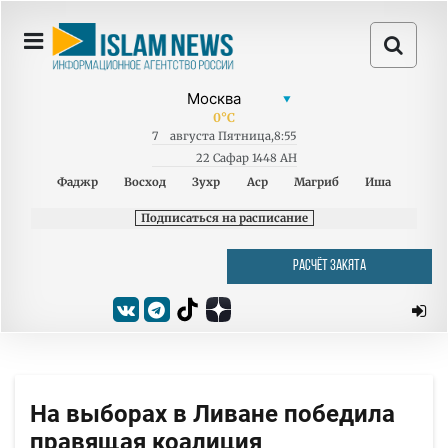
0
°C
7
августа
Пятница
,
8:55
22 Сафар 1448 AH
Фаджр
Восход
Зухр
Аср
Магриб
Иша
Подписаться на расписание
РАСЧЁТ ЗАКЯТА
На выборах в Ливане победила
правящая коалиция