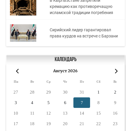
В Кыргызстане запретили
кремацию как противоречащую
исламской традиции погребения
Сирийский лидер гарантировал
права курдов на встрече с Барзани
Календарь
Август 2026
«
»
Пн
Вт
Ср
Чт
Пт
Сб
Вс
27
28
29
30
31
1
2
3
4
5
6
7
8
9
10
11
12
13
14
15
16
17
18
19
20
21
22
23