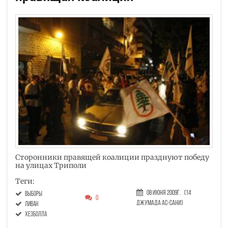
Сторонники правящей коалиции празднуют победу
на улицах Триполи
Теги:
08 Июня 2009г.
(14
выборы
0
Джумада ас-сани)
ливан
Хезболла