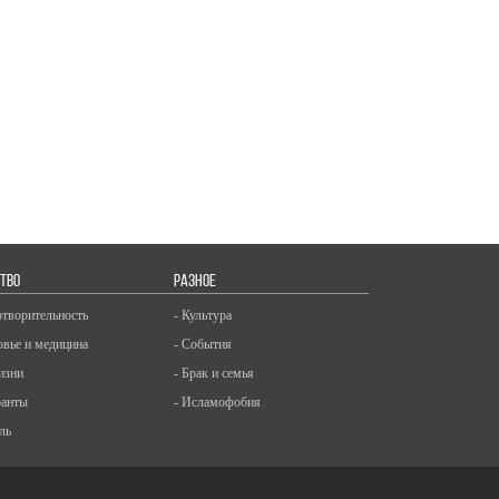
ТВО
РАЗНОЕ
отворительность
- Культура
овье и медицина
- События
изни
- Брак и семья
ранты
- Исламофобия
ль