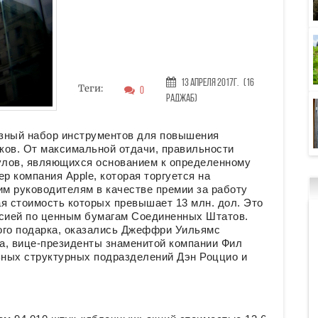
13 Апреля 2017г.
(16
Теги:
0
Раджаб)
азный набор инструментов для повышения
ков. От максимальной отдачи, правильности
улов, являющихся основанием к определенному
р компания Apple, которая торгуется на
м руководителям в качестве премии за работу
я стоимость которых превышает 13 млн. дол. Это
ссией по ценным бумагам Соединенных Штатов.
ого подарка, оказались Джеффри Уильямс
а, вице-президенты знаменитой компании Фил
ных структурных подразделений Дэн Роццио и