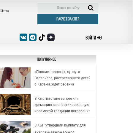
Иша
РАСЧЁТ ЗАКЯТА
ВОЙТИ
Популярное
«Плохие новости»: супруга
Галявиева, растрелявшего детей
в Казани, ждет ребенка
В Кыргызстане запретили
кремацию как противоречащую
исламской традиции погребения
В КБР утвердили выплату для
военных, защищающих