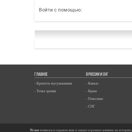
Войти с помощью:
ГЛАВНОЕ
В РОССИИ И СНГ
- Крепость мусульманина
- Кавказ
- Точка зрения
- Крым
- Поволжье
- СНГ
Ислам
появился в седьмом веке и оказал огромное влияние на историю