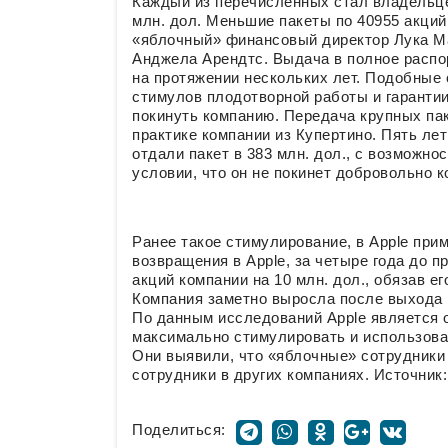
Каждый из перечисленных стал владельце
млн. дол. Меньшие пакеты по 40955 акций
«яблочный» финансовый директор Лука Ма
Анджела Арендтс. Выдача в полное распо
на протяжении нескольких лет. Подобные 
стимулов плодотворной работы и гарантии
покинуть компанию. Передача крупных па
практике компании из Купертино. Пять лет
отдали пакет в 383 млн. дол., с возможн
условии, что он не покинет добровольно к
Ранее такое стимулирование, в Apple при
возвращения в Apple, за четыре года до п
акций компании на 10 млн. дол., обязав е
Компания заметно выросла после выхода 
По данным исследований Apple является о
максимально стимулировать и использова
Они выявили, что «яблочные» сотрудники 
сотрудники в других компаниях. Источник
Поделиться: