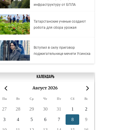
инфраструктуру от БПЛА
Татарстанские ученые создают
робота для сбора урожая
Вступил в силу приговор
поджигательнице мечети Усинска
Календарь
Август 2026
«
»
Пн
Вт
Ср
Чт
Пт
Сб
Вс
27
28
29
30
31
1
2
3
4
5
6
7
8
9
10
11
12
13
14
15
16