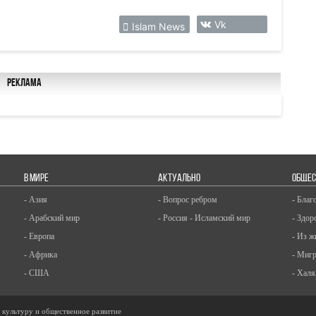
Vk
Islam News
Реклама
В МИРЕ
АКТУАЛЬНО
ОБЩЕС
- Азия
- Вопрос ребром
- Благ
- Арабский мир
- Россия - Исламский мир
- Здор
- Европа
- Из ж
- Африка
- Миг
- США
- Халя
, культуру и общественное развитие