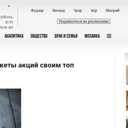
Фаджр
Восход
Зухр
Аср
Магриб
Суббота
,
Подписаться на расписание
10:55
 1448 AH
АНАЛИТИКА
ОБЩЕСТВО
БРАК И СЕМЬЯ
МОЗАИКА
акеты акций своим топ