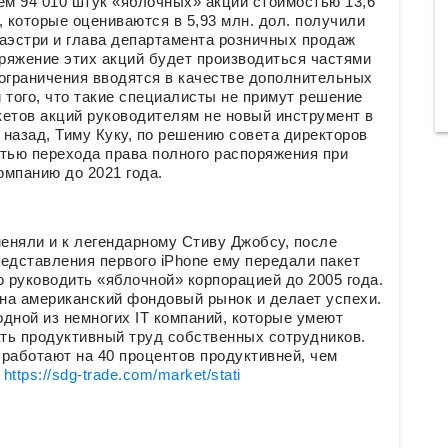
м 94 010 штук «яблочных» акций стоимостью 13,6
, которые оцениваются в 5,93 млн. дол. получили
эстри и глава департамента розничных продаж
ряжение этих акций будет производиться частями
ограничения вводятся в качестве дополнительных
 того, что такие специалисты не примут решение
кетов акций руководителям не новый инструмент в
 назад, Тиму Куку, по решению совета директоров
остью перехода права полного распоряжения при
омпанию до 2021 года.
меняли и к легендарному Стиву Джобсу, после
редставления первого iPhone ему передали пакет
го руководить «яблочной» корпорацией до 2005 года.
на американский фондовый рынок и делает успехи.
дной из немногих IT компаний, которые умеют
ть продуктивный труд собственных сотрудников.
работают на 40 процентов продуктивней, чем
:
https://sdg-trade.com/market/stati