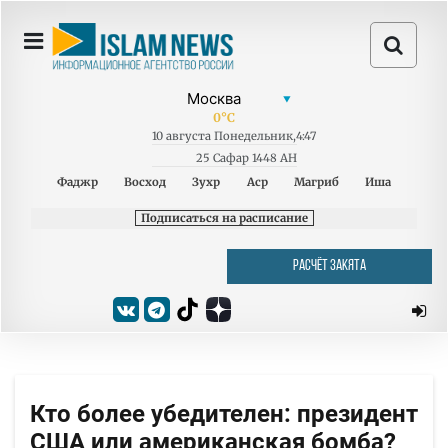
0
°C
10
августа
Понедельник
,
4:47
25 Сафар 1448 AH
Фаджр
Восход
Зухр
Аср
Магриб
Иша
Подписаться на расписание
РАСЧЁТ ЗАКЯТА
Кто более убедителен: президент
США или американская бомба?