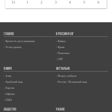
31
1
2
3
4
5
6
ГЛАВНОЕ
В РОССИИ И СНГ
- Крепость мусульманина
- Кавказ
- Точка зрения
- Крым
- Поволжье
- СНГ
В МИРЕ
АКТУАЛЬНО
- Азия
- Вопрос ребром
- Арабский мир
- Россия - Исламский мир
- Европа
- Африка
- США
ОБЩЕСТВО
РАЗНОЕ