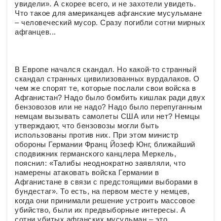
увидели». А скорее всего, и не захотели увидеть.
Что такое для американцев афганские мусульмане
– человеческий мусор. Сразу погибли сотни мирных
афганцев...
В Европе начался скандал. Но какой-то странный
скандал странных цивилизованных вурдалаков. О
чем же спорят те, которые послали свои войска в
Афганистан? Надо было бомбить кишлак ради двух
бензовозов или не надо? Надо было перепуганным
немцам вызывать самолеты США или нет? Немцы
утверждают, что бензовозы могли быть
использованы против них. При этом министр
обороны Германии Франц Йозеф Юнг, ближайший
сподвижник германского канцлера Меркель,
пояснил: «Талибы неоднократно заявляли, что
намерены атаковать войска Германии в
Афганистане в связи с предстоящими выборами в
бундестаг». То есть, на первом месте у немцев,
когда они принимали решение устроить массовое
убийство, были их предвыборные интересы. А
сотни убитых афганских мусульман – это