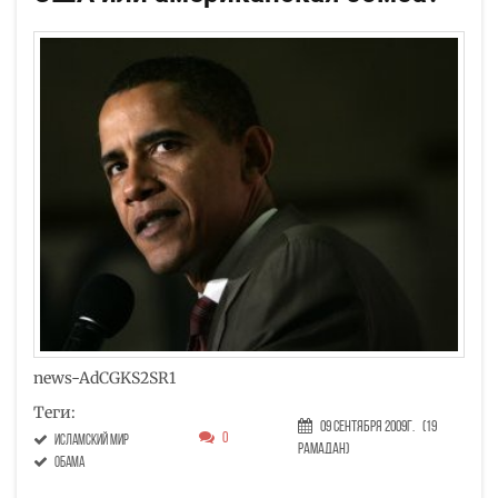
news-AdCGKS2SR1
Теги:
09 Сентября 2009г.
(19
0
исламский мир
Рамадан)
Обама