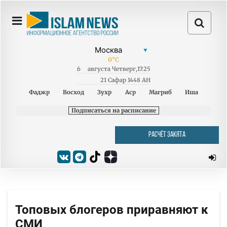
0
°C
6
августа
Четверг
,
17:25
21 Сафар 1448 AH
Фаджр
Восход
Зухр
Аср
Магриб
Иша
Подписаться на расписание
РАСЧЁТ ЗАКЯТА
Топовых блогеров приравняют к
СМИ