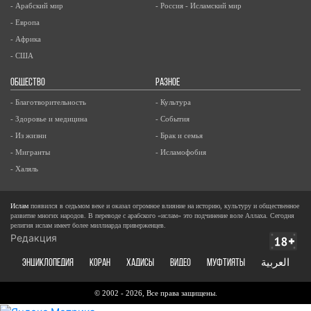
- Арабский мир
- Россия - Исламский мир
- Европа
- Африка
- США
ОБЩЕСТВО
РАЗНОЕ
- Благотворительность
- Культура
- Здоровье и медицина
- События
- Из жизни
- Брак и семья
- Мигранты
- Исламофобия
- Халяль
Ислам
появился в седьмом веке и оказал огромное влияние на историю, культуру и общественное
развитие многих народов. В переводе с арабского «ислам» это подчинение воле Аллаха. Сегодня
религия ислам имеет более миллиарда приверженцев.
Редакция
ЭНЦИКЛОПЕДИЯ
КОРАН
ХАДИСЫ
ВИДЕО
Муфтияты
العربية
© 2002 - 2026, Все права защищены.