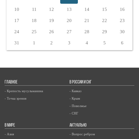
10
11
12
13
14
15
16
17
18
19
20
21
22
23
24
25
26
27
28
29
30
31
1
2
3
4
5
6
ГЛАВНОЕ
В РОССИИ И СНГ
- Крепость мусульманина
- Кавказ
- Точка зрения
- Крым
- Поволжье
- СНГ
В МИРЕ
АКТУАЛЬНО
- Азия
- Вопрос ребром