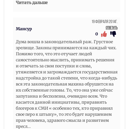
Читать дальше
19 Февраля 2014г.
Ответить
Мансур
0
Дума вошла в законодательный раж. Грустное
зрелище. Законы принимаются на каждый чих.
Помимо того, что это отучает людей
самостоятельно мыслить, принимать решения
и отвечать за свои поступки и слова,
утяжеляется и загромаждается государственная
надстройка до такой степени, что когда-нибудь
вся эта законодательная махина обрушится на
их собственные головы. То, что она уже сейчас
запутанна и бесполезна, очевидно всем. Что
касается данной инициативы, приравнять
блогеров к СМИ « особенно тех, кто приравнял
свое перо к штыку», то это будет нарушением
прав человека, здравого смысла и развитием
пресл
...