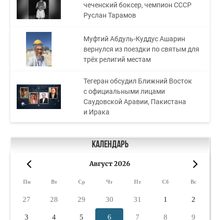
чеченский боксер, чемпион СССР
Руслан Тарамов
Муфтий Абдуль-Куддус Ашарин
вернулся из поездки по святым для
трёх религий местам
Тегеран обсудил Ближний Восток
с официальными лицами
Саудовской Аравии, Пакистана
и Ирака
Календарь
Август 2026
«
»
Пн
Вт
Ср
Чт
Пт
Сб
Вс
27
28
29
30
31
1
2
3
4
5
6
7
8
9