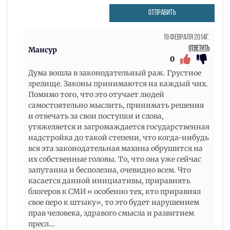
ОТПРАВИТЬ
19 Февраля 2014г.
Ответить
Мансур
0
Дума вошла в законодательный раж. Грустное
зрелище. Законы принимаются на каждый чих.
Помимо того, что это отучает людей
самостоятельно мыслить, принимать решения
и отвечать за свои поступки и слова,
утяжеляется и загромаждается государственная
надстройка до такой степени, что когда-нибудь
вся эта законодательная махина обрушится на
их собственные головы. То, что она уже сейчас
запутанна и бесполезна, очевидно всем. Что
касается данной инициативы, приравнять
блогеров к СМИ « особенно тех, кто приравнял
свое перо к штыку», то это будет нарушением
прав человека, здравого смысла и развитием
пресл
...