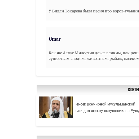
У Вилли Токарева была песня про воров-гуман
Umar
Как же Аллах Милостив даже к таким, как руш
существам: людям, животным, рыбам, насеком
Конте
Генсек Всемирной мусульманской
лиги дал оценку покушению на Руш