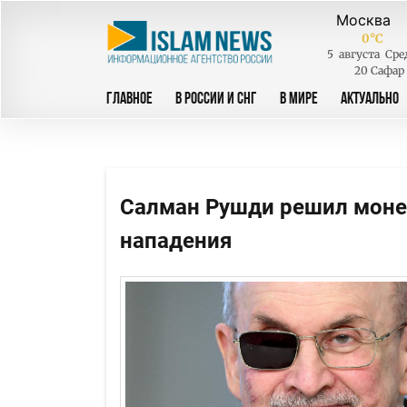
0
°C
5
августа
Сре
20 Сафар
ГЛАВНОЕ
В РОССИИ И СНГ
В МИРЕ
АКТУАЛЬНО
Салман Рушди решил монет
нападения