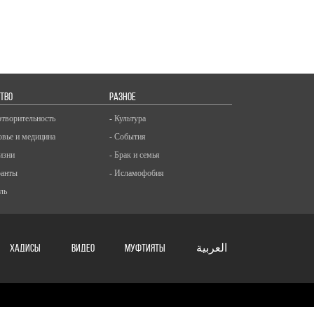
ТВО
РАЗНОЕ
отворительность
- Культура
овье и медицина
- События
изни
- Брак и семья
ранты
- Исламофобия
ль
ХАДИСЫ
ВИДЕО
Муфтияты
العربية