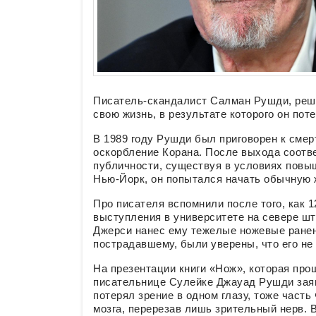
Писатель-скандалист Салман Рушди, реш
свою жизнь, в результате которого он пот
В 1989 году Рушди был приговорен к сме
оскорбление Корана. После выхода соотв
публичности, существуя в условиях повы
Нью-Йорк, он попытался начать обычную 
Про писателя вспомнили после того, как 1
выступления в университете на севере ш
Джерси нанес ему тежелые ножевые ранен
пострадавшему, были уверены, что его не
На презентации книги «Нож», которая про
писательнице Сулейке Джауад Рушди заяв
потерял зрение в одном глазу, тоже часть
мозга, перерезав лишь зрительный нерв. В