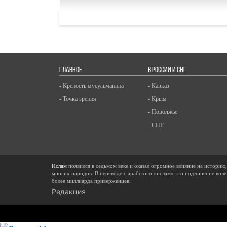
ГЛАВНОЕ
В РОССИИ И СНГ
- Крепость мусульманина
- Кавказ
- Точка зрения
- Крым
- Поволжье
- СНГ
Ислам
появился в седьмом веке и оказал огромное влияние на историю
многих народов. В переводе с арабского «ислам» это подчинение воле
более миллиарда приверженцев.
Редакция