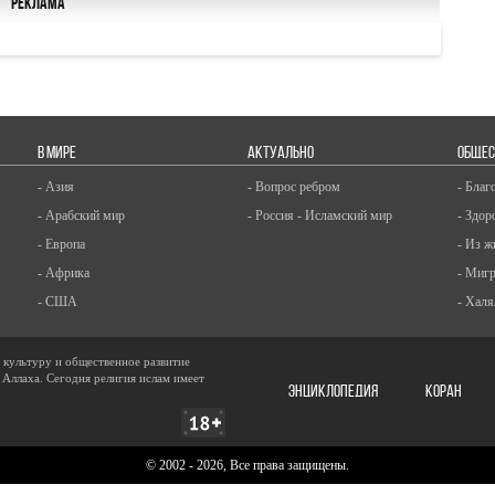
Реклама
В МИРЕ
АКТУАЛЬНО
ОБЩЕС
- Азия
- Вопрос ребром
- Благ
- Арабский мир
- Россия - Исламский мир
- Здор
- Европа
- Из ж
- Африка
- Миг
- США
- Халя
, культуру и общественное развитие
 Аллаха. Сегодня религия ислам имеет
ЭНЦИКЛОПЕДИЯ
КОРАН
© 2002 - 2026, Все права защищены.