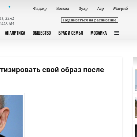
Фаджр
Восход
Зухр
Аср
Магриб
да
,
22:42
Подписаться на расписание
 1448 AH
АНАЛИТИКА
ОБЩЕСТВО
БРАК И СЕМЬЯ
МОЗАИКА
изировать свой образ после