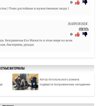
0
истов ) Тоже достойные и мужественные люди )
26 Апреля 2024г.
Ответить
0
ди. Безгранична Его Милость в этом мире ко всем
ым, бактериям, рушди.
кстные материалы
Автор богохульского романа
ди
подвергся вооруженному нападению