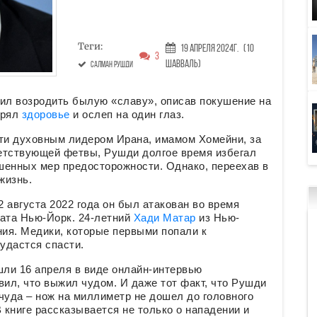
Теги:
19 Апреля 2024г.
(10
3
Шавваль)
Салман Рушди
ил возродить былую «славу», описав покушение на
ерял
здоровье
и ослеп на один глаз.
рти духовным лидером Ирана, имамом Хомейни, за
етствующей фетвы, Рушди долгое время избегал
шенных мер предосторожности. Однако, переехав в
жизнь.
2 августа 2022 года он был атакован во время
тата Нью-Йорк. 24-летний
Хади Матар
из Нью-
ия. Медики, которые первыми попали к
 удастся спасти.
шли 16 апреля в виде онлайн-интервью
ил, что выжил чудом. И даже тот факт, что Рушди
 чуда – нож на миллиметр не дошел до головного
 книге рассказывается не только о нападении и