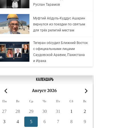
Руслан Тарамов
Муфтий Абдуль-Куддус Ашарин
вернулся из поездки по святым
для трёх религий местам
Тегеран обсудил Ближний Восток
с официальными лицами
Саудовской Аравии, Пакистана
и Ирака
Календарь
Август 2026
«
»
Пн
Вт
Ср
Чт
Пт
Сб
Вс
27
28
29
30
31
1
2
3
4
5
6
7
8
9