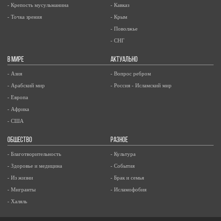
- Крепость мусульманина
- Кавказ
- Точка зрения
- Крым
- Поволжье
- СНГ
В МИРЕ
АКТУАЛЬНО
- Азия
- Вопрос ребром
- Арабский мир
- Россия - Исламский мир
- Европа
- Африка
- США
ОБЩЕСТВО
РАЗНОЕ
- Благотворительность
- Культура
- Здоровье и медицина
- События
- Из жизни
- Брак и семья
- Мигранты
- Исламофобия
- Халяль