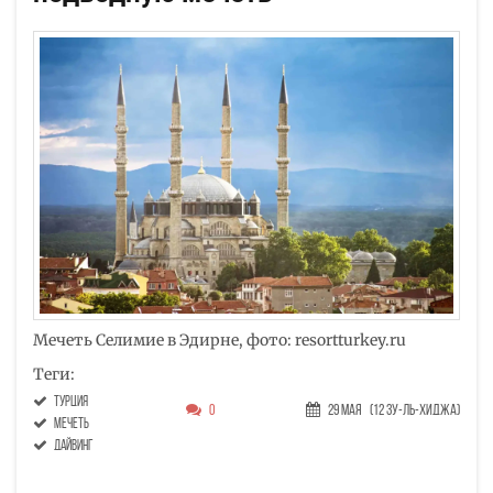
Мечеть Селимие в Эдирне, фото: resortturkey.ru
Теги:
Турция
0
29 Мая
(12 Зу-ль-хиджа)
мечеть
дайвинг