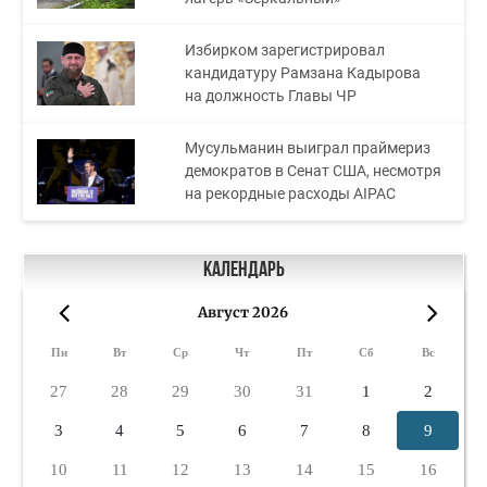
Избирком зарегистрировал
кандидатуру Рамзана Кадырова
на должность Главы ЧР
Мусульманин выиграл праймериз
демократов в Сенат США, несмотря
на рекордные расходы AIPAC
Календарь
Август 2026
«
»
Пн
Вт
Ср
Чт
Пт
Сб
Вс
27
28
29
30
31
1
2
3
4
5
6
7
8
9
10
11
12
13
14
15
16