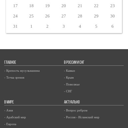
17
18
19
20
21
22
23
24
25
26
27
28
29
30
31
1
2
3
4
5
6
ГЛАВНОЕ
В РОССИИ И СНГ
- Крепость мусульманина
- Кавказ
- Точка зрения
- Крым
- Поволжье
- СНГ
В МИРЕ
АКТУАЛЬНО
- Азия
- Вопрос ребром
- Арабский мир
- Россия - Исламский мир
- Европа