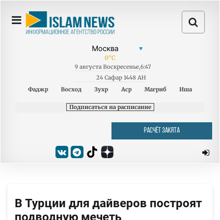
0
°C
9
августа
Воскресенье
,
6:47
24 Сафар 1448 AH
Фаджр
Восход
Зухр
Аср
Магриб
Иша
Подписаться на расписание
РАСЧЁТ ЗАКЯТА
В Турции для дайверов построят
подводную мечеть