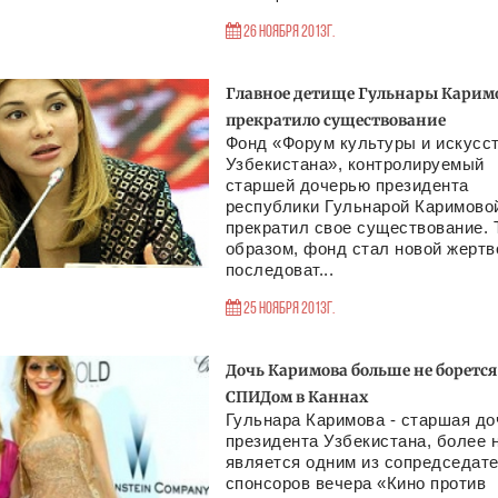
26 Ноября 2013г.
Главное детище Гульнары Карим
прекратило существование
Фонд «Форум культуры и искусс
Узбекистана», контролируемый
старшей дочерью президента
республики Гульнарой Каримово
прекратил свое существование. 
образом, фонд стал новой жертв
последоват...
25 Ноября 2013г.
Дочь Каримова больше не борется
СПИДом в Каннах
Гульнара Каримова - старшая до
президента Узбекистана, более 
является одним из сопредседате
спонсоров вечера «Кино против