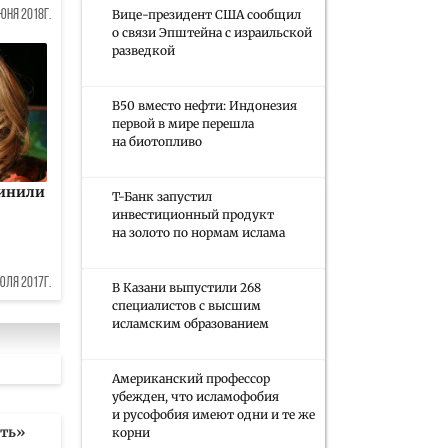
Вице-президент США сообщил
юня 2018г.
о связи Эпштейна с израильской
разведкой
B50 вместо нефти: Индонезия
первой в мире перешла
на биотопливо
винили
Т-Банк запустил
инвестиционный продукт
на золото по нормам ислама
юля 2017г.
В Казани выпустили 268
специалистов с высшим
исламским образованием
Американский профессор
убежден, что исламофобия
и русофобия имеют одни и те же
рть»
корни