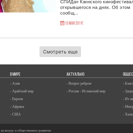
СПИДа» Каннского кинофестива
открывшегося на днях. Об этом
сообщ...
13 Мая 2011г.
Смотреть еще
В МИРЕ
АКТУАЛЬНО
ОБЩЕС
- Азия
- Вопрос ребром
- Благ
- Арабский мир
- Россия - Исламский мир
- Здор
- Европа
- Из ж
- Африка
- Миг
- США
- Халя
, культуру и общественное развитие