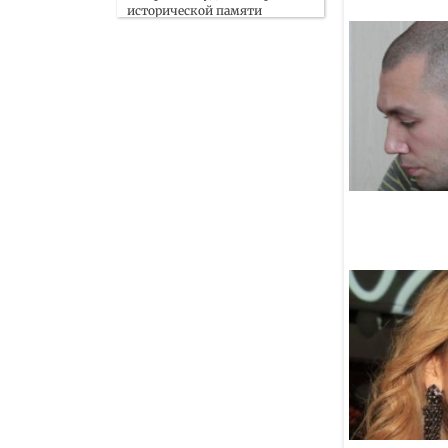
исторической памяти
и поддержку участников СВО
06 Августа
Посол Пакистана рассказал
о направлениях
сотрудничества с РФ
06 Августа
Жители Туймазинского
района Башкирии собрали
сотни тысяч для фронта
06 Августа
В Афганистане началась
реставрация Голубой мечети,
поврежденной
землетрясением
06 Августа
На башкирско-узбекском
бизнес-форуме в Уфе