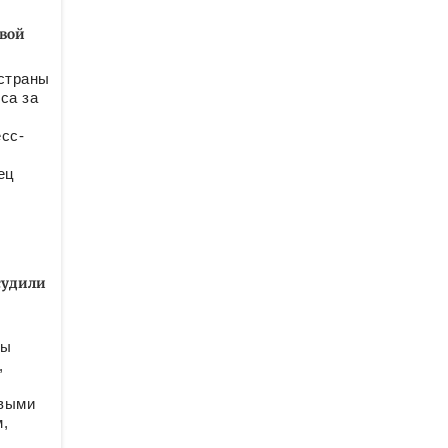
вой
 страны
са за
сс-
ец
судили
ры
,
ивыми
,