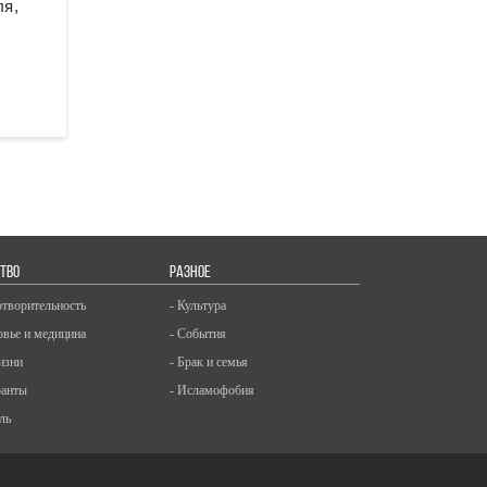
ля,
ТВО
РАЗНОЕ
отворительность
- Культура
овье и медицина
- События
изни
- Брак и семья
ранты
- Исламофобия
ль