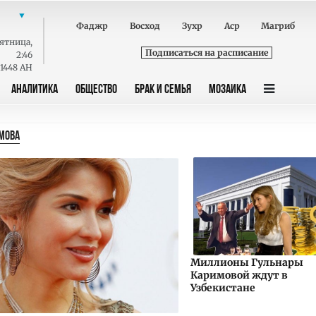
Фаджр
Восход
Зухр
Аср
Магриб
ятница
,
Подписаться на расписание
2:46
 1448 AH
АНАЛИТИКА
ОБЩЕСТВО
БРАК И СЕМЬЯ
МОЗАИКА
МОВА
Миллионы Гульнары
Каримовой ждут в
Узбекистане