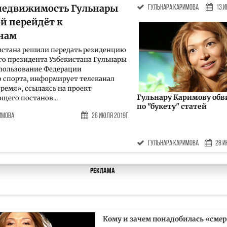
недвижимость Гульнары
Гульнара Каримова
13 И
й перейдёт к
нам
истана решили передать резиденцию
го президента Узбекистана Гульнары
пользование Федерации
 спорта, информирует телеканал
ремя», ссылаясь на проект
Гульнару Каримову об
щего постанов...
по "букету" статей
имова
26 Июля 2019г.
Гульнара Каримова
28 И
Реклама
Кому и зачем понадобилась «сме