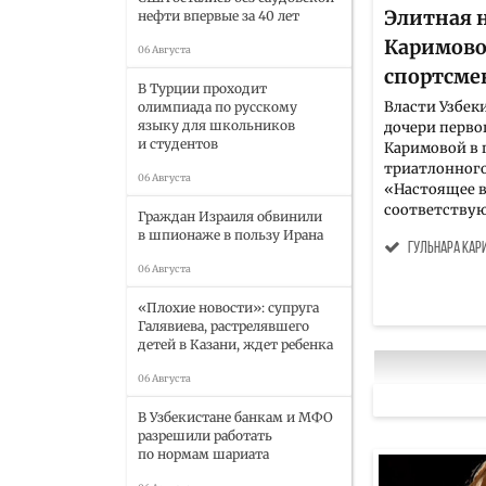
Элитная 
нефти впервые за 40 лет
Каримово
06 Августа
спортсме
В Турции проходит
Власти Узбек
олимпиада по русскому
языку для школьников
дочери перво
и студентов
Каримовой в 
триатлонного
06 Августа
«Настоящее в
соответствую
Граждан Израиля обвинили
в шпионаже в пользу Ирана
Гульнара Кар
06 Августа
«Плохие новости»: супруга
Галявиева, растрелявшего
детей в Казани, ждет ребенка
06 Августа
В Узбекистане банкам и МФО
разрешили работать
по нормам шариата