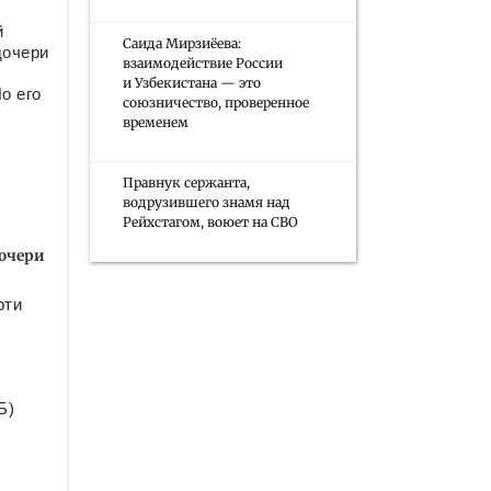
й
Саида Мирзиёева:
дочери
взаимодействие России
и Узбекистана — это
о его
союзничество, проверенное
временем
Правнук сержанта,
водрузившего знамя над
Рейхстагом, воюет на СВО
очери
рти
Б)