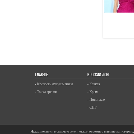
06 Августа
ГЛАВНОЕ
В РОССИИ И СНГ
- Крепость мусульманина
- Кавказ
- Точка зрения
- Крым
- Поволжье
- СНГ
Ислам
появился в седьмом веке и оказал огромное влияние на историю