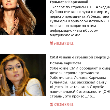
Гульнары Каримовой
Эксперт по странам СНГ Аркади
Дубнов считает слухи о смерти 
первого президента Узбекистана
Гульнары Каримовой ложными. П
мнению, стоящие за этим
информационным вбросом
внутриузбекские ...
24 Ноября 2016г.
СМИ узнали о страшной смерти д
Ислама Каримова
Узбекские СМИ сообщают о сме
дочери первого президента
Узбекистана Ислама Каримова
Гульнары. Как рассказал сайту
«Центр-1» источник в Службе
национальной безопасности (СН
страны, это произошло...
22 Ноября 2016г.