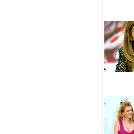
заключили контракты
на сумму почти 100 млн
долларов
06 Августа
Муфтий Татарстана рассказал
о важности следования
мазхабу
06 Августа
В Кабуле пройдет
конференция «Россия
и Исламский мир»
06 Августа
Марат Хуснуллин призвал
проработать
железнодорожный выход
к Индийскому океану
06 Августа
Мусульмане Сеуты пришли
на помощь детям мигрантов