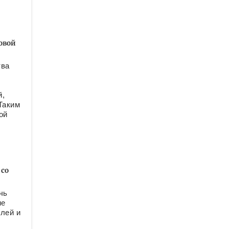
овой
тва
й,
Таким
ой
 со
чь
не
лей и