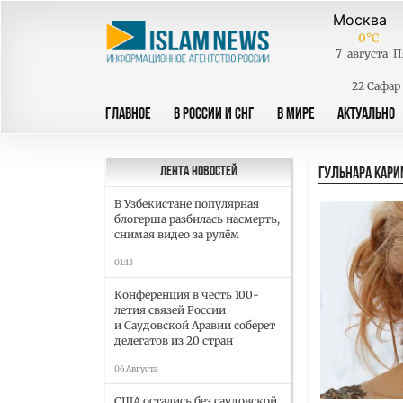
0
°C
7
августа
П
22 Сафар
ГЛАВНОЕ
В РОССИИ И СНГ
В МИРЕ
АКТУАЛЬНО
ГУЛЬНАРА КАРИ
Лента новостей
В Узбекистане популярная
блогерша разбилась насмерть,
снимая видео за рулём
01:13
Конференция в честь 100-
летия связей России
и Саудовской Аравии соберет
делегатов из 20 стран
06 Августа
США остались без саудовской