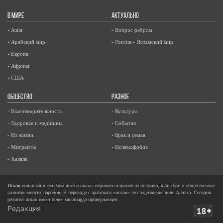
В МИРЕ
АКТУАЛЬНО
- Азия
- Вопрос ребром
- Арабский мир
- Россия - Исламский мир
- Европа
- Африка
- США
ОБЩЕСТВО
РАЗНОЕ
- Благотворительность
- Культура
- Здоровье и медицина
- События
- Из жизни
- Брак и семья
- Мигранты
- Исламофобия
- Халяль
Ислам
появился в седьмом веке и оказал огромное влияние на историю, культуру и общественное
развитие многих народов. В переводе с арабского «ислам» это подчинение воле Аллаха. Сегодня
религия ислам имеет более миллиарда приверженцев.
Редакция