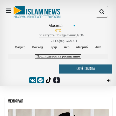
0
°C
10
августа
Понедельник
,
19:34
25 Сафар 1448 AH
Фаджр
Восход
Зухр
Аср
Магриб
Иша
Подписаться на расписание
РАСЧЁТ ЗАКЯТА
МЕМОРИАЛ