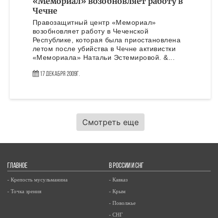
«Мемориал» возобновляет работу в
Чечне
Правозащитный центр «Мемориал»
возобновляет работу в Чеченской
Республике, которая была приостановлена
летом после убийства в Чечне активистки
«Мемориала» Натальи Эстемировой. &...
17 Декабря 2009г.
Смотреть еще
ГЛАВНОЕ
В РОССИИ И СНГ
- Крепость мусульманина
- Кавказ
- Точка зрения
- Крым
- Поволжье
- СНГ