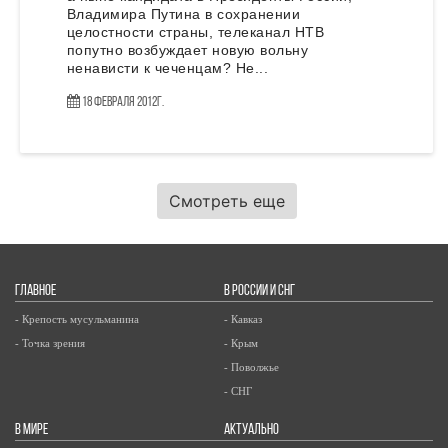
Владимира Путина в сохранении
целостности страны, телеканал НТВ
попутно возбуждает новую вольну
ненависти к чеченцам? Не...
18 Февраля 2012г.
Смотреть еще
ГЛАВНОЕ
В РОССИИ И СНГ
- Крепость мусульманина
- Кавказ
- Точка зрения
- Крым
- Поволжье
- СНГ
В МИРЕ
АКТУАЛЬНО