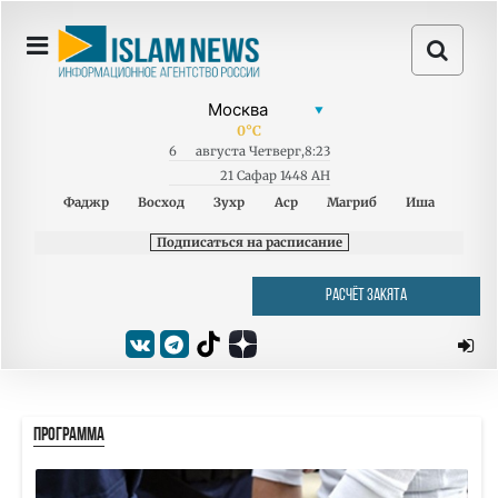
0
°C
6
августа
Четверг
,
8:23
21 Сафар 1448 AH
Фаджр
Восход
Зухр
Аср
Магриб
Иша
Подписаться на расписание
РАСЧЁТ ЗАКЯТА
ПРОГРАММА