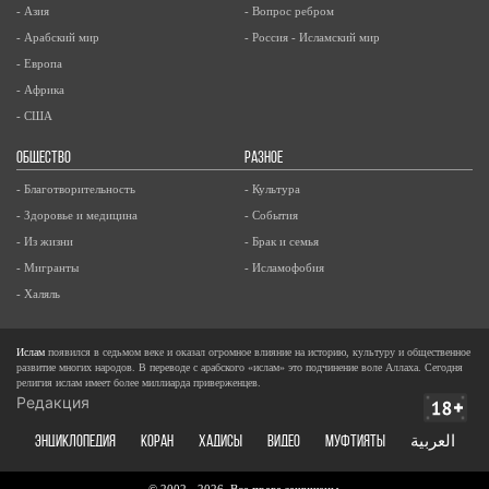
- Азия
- Вопрос ребром
- Арабский мир
- Россия - Исламский мир
- Европа
- Африка
- США
ОБЩЕСТВО
РАЗНОЕ
- Благотворительность
- Культура
- Здоровье и медицина
- События
- Из жизни
- Брак и семья
- Мигранты
- Исламофобия
- Халяль
Ислам
появился в седьмом веке и оказал огромное влияние на историю, культуру и общественное
развитие многих народов. В переводе с арабского «ислам» это подчинение воле Аллаха. Сегодня
религия ислам имеет более миллиарда приверженцев.
Редакция
ЭНЦИКЛОПЕДИЯ
КОРАН
ХАДИСЫ
ВИДЕО
Муфтияты
العربية