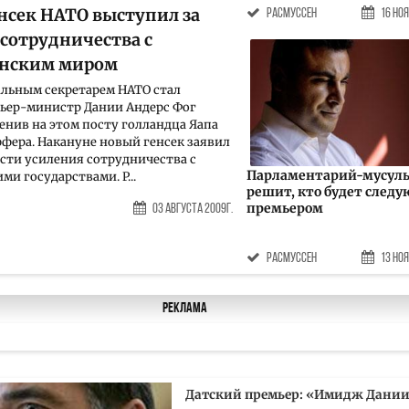
нсек НАТО выступил за
расмуссен
16 Ноя
 сотрудничества с
анским миром
льным секретарем НАТО стал
ьер-министр Дании Андерс Фог
менив на этом посту голландца Яапа
ффера. Накануне новый генсек заявил
сти усиления сотрудничества с
Парламентарий-мусул
и государствами. Р...
решит, кто будет след
премьером
03 Августа 2009г.
расмуссен
13 Ноя
Реклама
Датский премьер: «Имидж Дани