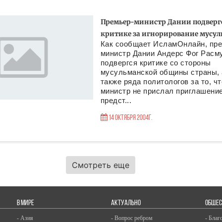
Премьер-министр Дании подверг
критике за игнорирование мусу
Как сообщает ИсламОнлайн, пре
министр Дании Андерс Фог Расм
подвергся критике со стороны
мусульманской общины страны, 
также ряда политологов за то, чт
министр не прислал приглашени
предст...
14 Октября 2004г.
Смотреть еще
В МИРЕ
АКТУАЛЬНО
ОБЩЕС
- Азия
- Вопрос ребром
- Благ