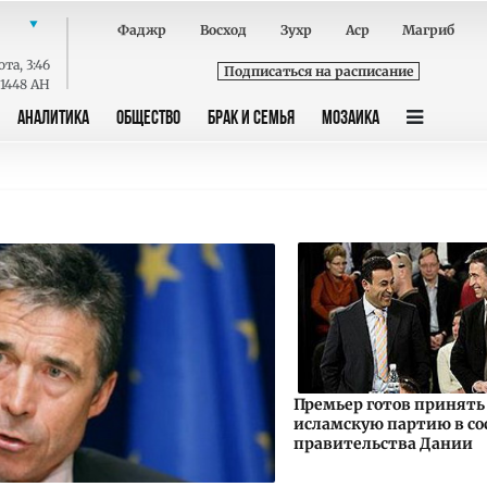
Фаджр
Восход
Зухр
Аср
Магриб
ота
,
3:46
Подписаться на расписание
 1448 AH
АНАЛИТИКА
ОБЩЕСТВО
БРАК И СЕМЬЯ
МОЗАИКА
Премьер готов принять
исламскую партию в со
правительства Дании