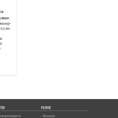
ся
льман
мьер-
уссен
а
о
е
ТВО
РАЗНОЕ
отворительность
- Культура