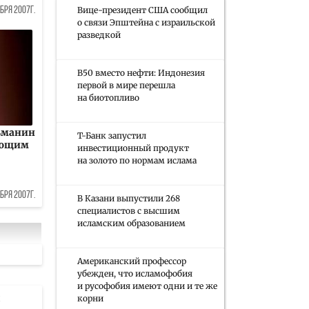
Вице-президент США сообщил
бря 2007г.
о связи Эпштейна с израильской
разведкой
B50 вместо нефти: Индонезия
первой в мире перешла
на биотопливо
ьманин
Т-Банк запустил
ующим
инвестиционный продукт
на золото по нормам ислама
бря 2007г.
В Казани выпустили 268
специалистов с высшим
исламским образованием
Американский профессор
убежден, что исламофобия
и русофобия имеют одни и те же
и
корни