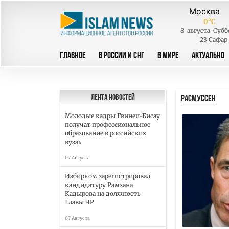
0
°C
8
августа
Субб
23 Сафар
ГЛАВНОЕ
В РОССИИ И СНГ
В МИРЕ
АКТУАЛЬНО
РАСМУССЕН
Лента новостей
Молодые кадры Гвинеи-Бисау
получат профессиональное
образование в российских
вузах
07 Августа
Избирком зарегистрировал
кандидатуру Рамзана
Кадырова на должность
Главы ЧР
07 Августа