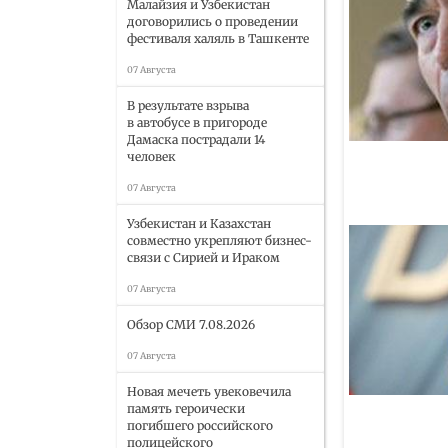
Малайзия и Узбекистан
договорились о проведении
фестиваля халяль в Ташкенте
07 Августа
В результате взрыва
в автобусе в пригороде
Дамаска пострадали 14
человек
07 Августа
Узбекистан и Казахстан
совместно укрепляют бизнес-
связи с Сирией и Ираком
07 Августа
Обзор СМИ 7.08.2026
07 Августа
Новая мечеть увековечила
память героически
погибшего российского
полицейского