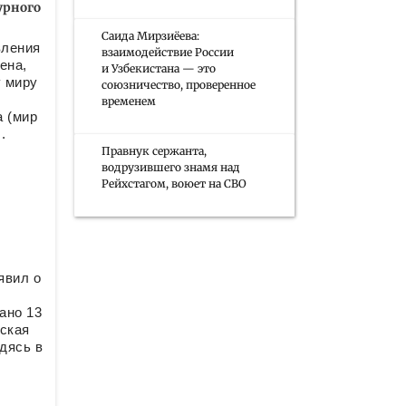
урного
Саида Мирзиёева:
вления
взаимодействие России
ена,
и Узбекистана — это
 миру
союзничество, проверенное
временем
а (мир
.
Правнук сержанта,
водрузившего знамя над
Рейхстагом, воюет на СВО
явил о
ано 13
ская
дясь в