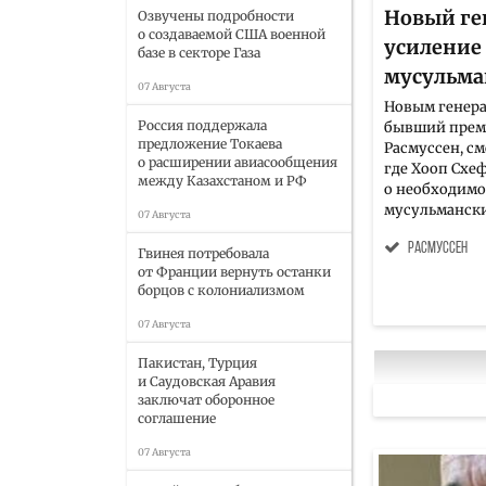
Новый ге
Озвучены подробности
о создаваемой США военной
усиление
базе в секторе Газа
мусульм
07 Августа
Новым генера
Россия поддержала
бывший прем
предложение Токаева
Расмуссен, с
о расширении авиасообщения
где Хооп Схе
между Казахстаном и РФ
о необходимо
мусульманским
07 Августа
расмуссен
Гвинея потребовала
от Франции вернуть останки
борцов с колониализмом
07 Августа
Пакистан, Турция
и Саудовская Аравия
заключат оборонное
соглашение
07 Августа