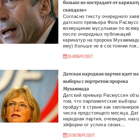
больше не пострадает от карикат
скандала»
Согласно тексту очередного зая
датского премьера Фога Расмусс
возмущение мусульман по всему
после очередных публикаций
карикатур на пророка Мухаммад
ему) больше не в состоянии пок..
05 Ноября 2007г.
Датская народная партия идет на
выборы с портретом пророка
Мухаммада
Датский премьер Расмуссен объ
том, что парламентские выборы
пройдут в стране как запланиров
числа предстоящего месяца. Дат
народная партия, очевидно, нахо
эйфории от успеха своих...
26 Октября 2007г.