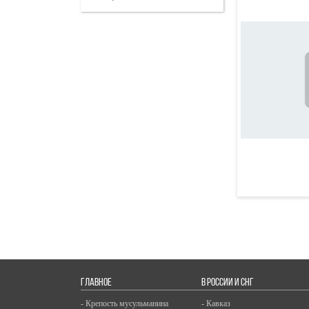
07 Августа
Депутат Хамитов
инициировал введение
«Спортивной карты»
07 Августа
Россия обеспокоена
нападениями на христианское
духовенство в Израиле
и просит граждан
воздержаться от поездок
07 Августа
В Узбекистане популярная
блогерша разбилась насмерть,
снимая видео за рулём
07 Августа
Конференция в честь 100-
ГЛАВНОЕ
В РОССИИ И СНГ
летия связей России
и Саудовской Аравии соберет
- Крепость мусульманина
- Кавказ