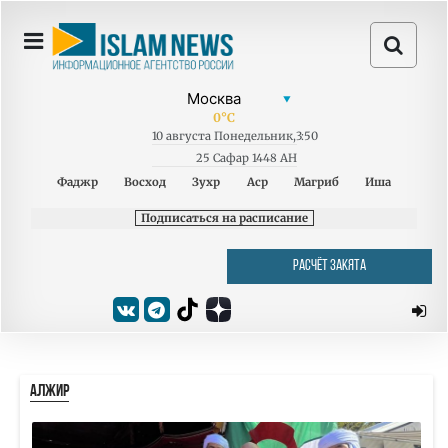
0
°C
10
августа
Понедельник
,
3:50
25 Сафар 1448 AH
Фаджр
Восход
Зухр
Аср
Магриб
Иша
Подписаться на расписание
РАСЧЁТ ЗАКЯТА
АЛЖИР