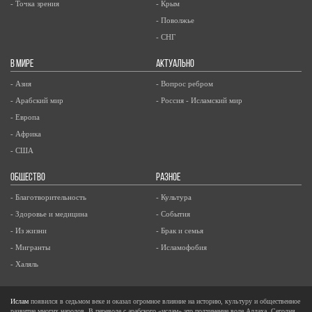
- Точка зрения
- Крым
- Поволжье
- СНГ
В МИРЕ
АКТУАЛЬНО
- Азия
- Вопрос ребром
- Арабский мир
- Россия - Исламский мир
- Европа
- Африка
- США
ОБЩЕСТВО
РАЗНОЕ
- Благотворительность
- Культура
- Здоровье и медицина
- События
- Из жизни
- Брак и семья
- Мигранты
- Исламофобия
- Халяль
Ислам
появился в седьмом веке и оказал огромное влияние на историю, культуру и общественное
развитие многих народов. В переводе с арабского «ислам» это подчинение воле Аллаха. Сегодня