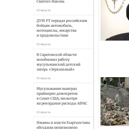
Святого Иакова
05 Августа
ДУМ РТ передал российским
бойцам автомобиль,
мотоциклы, лекарства
и продовольствие
05 Августа
В Саратовской области
возобновил работу
мусульманский детский
лагерь «Зеркальный»
05 Августа
Мусульманин выиграл
праймериз демократов
в Сенат США, несмотря
на рекордные расходы AIPAC
05 Августа
Имамы и власти Кыргызстана
обсудили религиозную