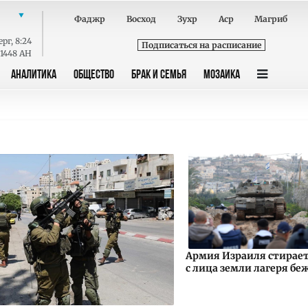
Фаджр
Восход
Зухр
Аср
Магриб
ерг
,
8:24
Подписаться на расписание
 1448 AH
АНАЛИТИКА
ОБЩЕСТВО
БРАК И СЕМЬЯ
МОЗАИКА
Армия Израиля стирае
с лица земли лагеря бе