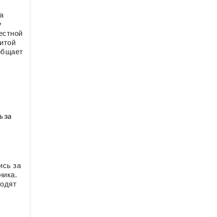
а
у
естной
итой
общает
 за
ись за
ника.
водят