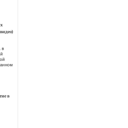
их
видео)
 в
ый
ой
ванном
тие в