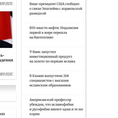
Вице-президент США сообщил
аля 2025г.
о связи Эпштейна с израильской
разведкой
B50 вместо нефти: Индонезия
первой в мире перешла
на биотопливо
Т-Банк запустил
ль-
инвестиционный продукт
адения
на золото по нормам ислама
аря 2025г.
В Казани выпустили 268
специалистов с высшим
исламским образованием
Американский профессор
убежден, что исламофобия
и русофобия имеют одни и те же
цию
корни