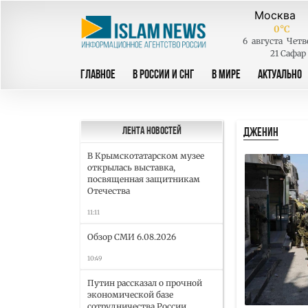
0
°C
6
августа
Четв
21 Сафар
ГЛАВНОЕ
В РОССИИ И СНГ
В МИРЕ
АКТУАЛЬНО
ДЖЕНИН
Лента новостей
В Крымскотатарском музее
открылась выставка,
посвященная защитникам
Отечества
11:11
Обзор СМИ 6.08.2026
10:49
Путин рассказал о прочной
экономической базе
сотрудничества России