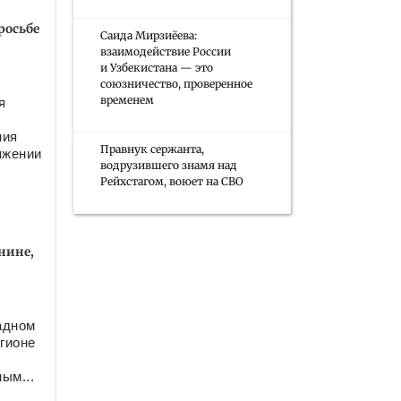
росьбе
Саида Мирзиёева:
взаимодействие России
и Узбекистана — это
союзничество, проверенное
временем
я
ния
Правнук сержанта,
яжении
водрузившего знамя над
Рейхстагом, воюет на СВО
нине,
в
в
адном
егионе
ым...