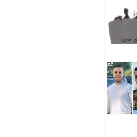
Еврейское лобби добилось
победы в Миссури,
но проиграло в Мичигане
05 Августа