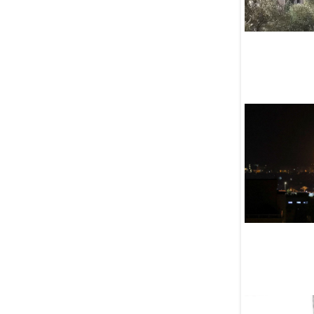
создают робота для сбора
урожая
05 Августа
Недоедание среди детей
Афганистана достигло
катастрофических масштабов
05 Августа
Две старинные мечети
в России признали
памятниками культурного
наследия
05 Августа
Обзор СМИ 5.08.2026
05 Августа
Полчища саранчи атаковали
Дагестан
05 Августа