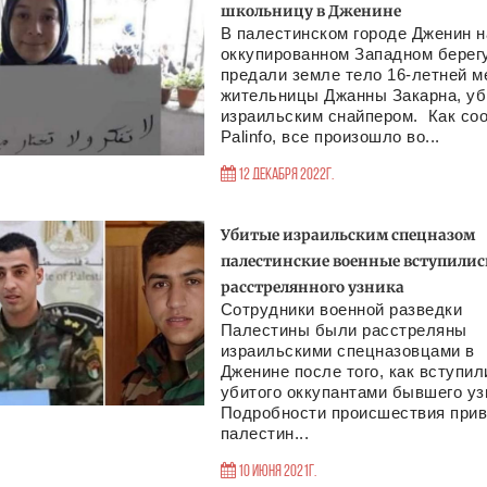
школьницу в Дженине
В палестинском городе Дженин н
оккупированном Западном берег
предали земле тело 16-летней м
жительницы Джанны Закарна, уб
израильским снайпером. Как со
Palinfo, все произошло во...
12 Декабря 2022г.
Убитые израильским спецназом
палестинские военные вступились
расстрелянного узника
Сотрудники военной разведки
Палестины были расстреляны
израильскими спецназовцами в
Дженине после того, как вступил
убитого оккупантами бывшего уз
Подробности происшествия при
палестин...
10 Июня 2021г.