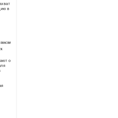
ахват
цию в
к
 после
их
ают о
иля
в
ая