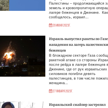
Палестины – продолжающийся з
земель и кровопролитную опера
лагере беженцев в Дженине. Ка
сообщалось, израил...
20 Июня 2023г.
Израиль выпустил ракеты по Газе
нападения на лагерь палестинск
беженцев
В блокадном секторе Газа сообщ
ракетной атаке со стороны Изра
после рейда в лагере беженцев 
Дженине, где от рук израильских
силовиков погибли девять
палестинцев, в том числе пожил
женщина...
27 Января 2023г.
Израильский снайпер застрелил