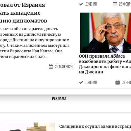
овал от Израиля
Дженин
25 Февр
вать нападение
ацию дипломатов
власти обязаны расследовать
 военных на дипломатическую
городе Дженин на оккупированном
егу. С таким заявлением выступила
атии Евросоюза Кая Каллас. Она
ООН призвала Аббаса
вия израильских сило...
возобновить работу «А
Джазиры» на фоне нап
22 Мая 2025г.
на Дженин
Дженин
03 Янв
Реклама
Священник осудил администра