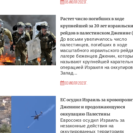
05 Июля 2023г.
Растет число погибших в ходе
крупнейшей за 20 лет израильск
рейдов в палестинском Дженине (
До восьми увеличилось число
палестинцев, погибших в ходе
масштабного израильского рейда
лагере беженцев Дженин, котор
называют крупнейшей карательн
операцией Израиля на оккупиро
Запад...
03 Июля 2023г.
ЕС осудил Израиль за кровопроли
Дженине и продолжающуюся
оккупацию Палестины
Евросоюз осудил Израиль за
незаконные действия на
оккупированных территориях