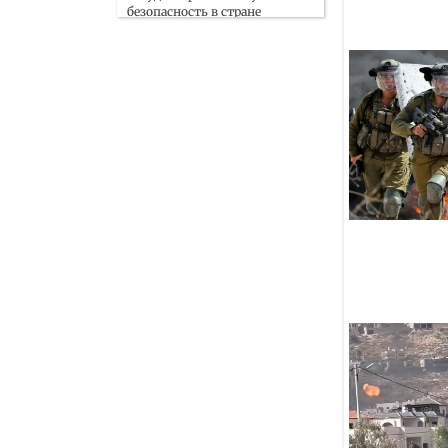
безопасность в стране
05 Августа
Архитектурный символ
кочевников: в Кыргызстане
завершают строительство
«Бишкек Арены»
05 Августа
Нигерийская мусульманка
пошла в школу в 63 года,
чтобы подать пример
молодежи
05 Августа
Пользователи разоблачили
попытку исламофобов
опорочить мусульман
с помощью ИИ
05 Августа
Татарстанские ученые