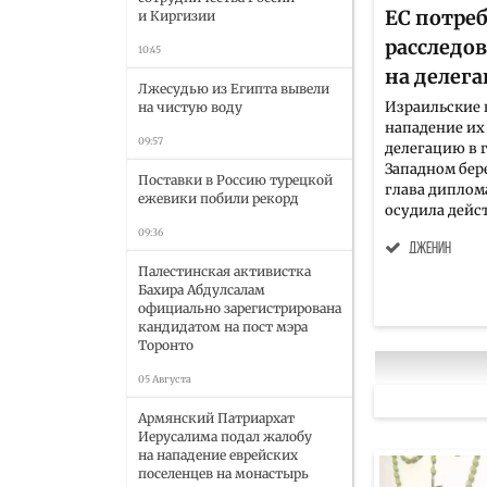
ЕС потреб
и Киргизии
расследо
10:45
на делег
Лжесудью из Египта вывели
Израильские 
на чистую воду
нападение их
09:57
делегацию в 
Западном бер
Поставки в Россию турецкой
глава диплом
ежевики побили рекорд
осудила дейст
09:36
Дженин
Палестинская активистка
Бахира Абдулсалам
официально зарегистрирована
кандидатом на пост мэра
Торонто
05 Августа
Армянский Патриархат
Иерусалима подал жалобу
на нападение еврейских
поселенцев на монастырь