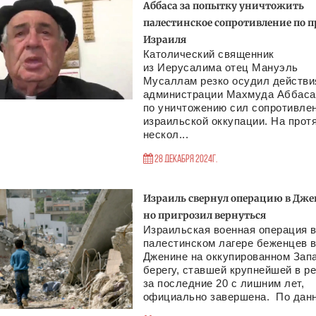
Аббаса за попытку уничтожить
палестинское сопротивление по п
Израиля
Католический священник
из Иерусалима отец Мануэль
Мусаллам резко осудил действи
администрации Махмуда Аббаса
по уничтожению сил сопротивле
израильской оккупации. На прот
нескол...
28 Декабря 2024г.
Израиль свернул операцию в Дже
но пригрозил вернуться
Израильская военная операция 
палестинском лагере беженцев 
Дженине на оккупированном Зап
берегу, ставшей крупнейшей в р
за последние 20 с лишним лет,
официально завершена. По данн