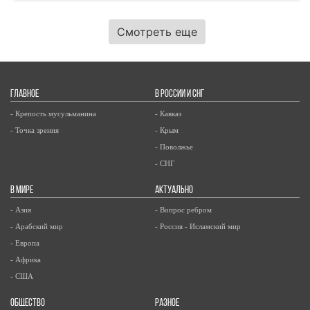
Смотреть еще
ГЛАВНОЕ
В РОССИИ И СНГ
- Крепость мусульманина
- Кавказ
- Точка зрения
- Крым
- Поволжье
- СНГ
В МИРЕ
АКТУАЛЬНО
- Азия
- Вопрос ребром
- Арабский мир
- Россия - Исламский мир
- Европа
- Африка
- США
ОБЩЕСТВО
РАЗНОЕ