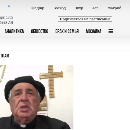
Фаджр
Восход
Зухр
Аср
Магриб
ерг
,
18:19
Подписаться на расписание
 1448 AH
АНАЛИТИКА
ОБЩЕСТВО
БРАК И СЕМЬЯ
МОЗАИКА
АЛЛАМ