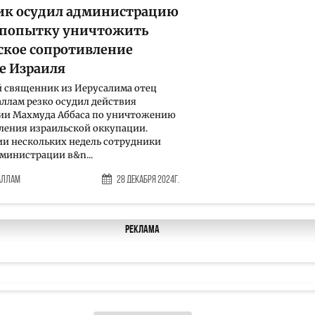
к осудил администрацию
а попытку уничтожить
ское сопротивление
е Израиля
 священник из Иерусалима отец
ллам резко осудил действия
ии Махмуда Аббаса по уничтожению
ления израильской оккупации.
и нескольких недель сотрудники
министрации в&n...
аллам
28 Декабря 2024г.
Реклама