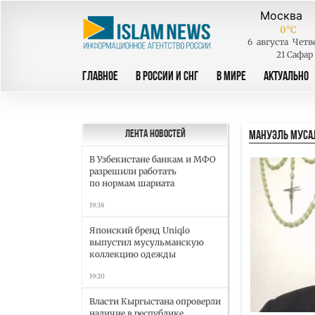
0
°C
6
августа
Четв
21 Сафар
ГЛАВНОЕ
В РОССИИ И СНГ
В МИРЕ
АКТУАЛЬНО
МАНУЭЛЬ МУС
Лента новостей
В Узбекистане банкам и МФО
разрешили работать
по нормам шариата
19:38
Японский бренд Uniqlo
выпустил мусульманскую
коллекцию одежды
19:20
Власти Кыргыстана опроверли
наличие в республике