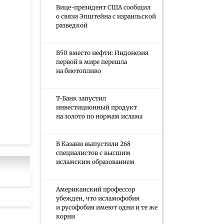
Вице-президент США сообщил
о связи Эпштейна с израильской
разведкой
B50 вместо нефти: Индонезия
первой в мире перешла
на биотопливо
Т-Банк запустил
инвестиционный продукт
на золото по нормам ислама
В Казани выпустили 268
специалистов с высшим
исламским образованием
Американский профессор
убежден, что исламофобия
и русофобия имеют одни и те же
корни