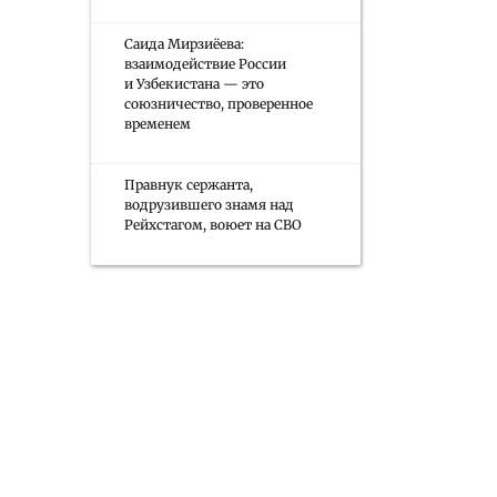
Саида Мирзиёева:
взаимодействие России
и Узбекистана — это
союзничество, проверенное
временем
Правнук сержанта,
водрузившего знамя над
Рейхстагом, воюет на СВО