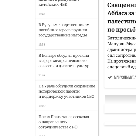
Священни
китайских ЧВК
Аббаса з
16:48
палестин
В Бугульме родственникам
по просьб
погибших героев вручили
государственные награды
Католический
Мануэль Муса
15:58
администрац
сил сопротив
В Болгаре обсудят проекты
в сфере межрелигиозного
На протяжени
согласия и диалога культур
спецслужб ад
15:24
Мануэль Мус
На Урале обсудили сохранение
исторической памяти
и поддержку участников СВО
15:00
Посол Пакистана рассказал
о направлениях
сотрудничества с РФ