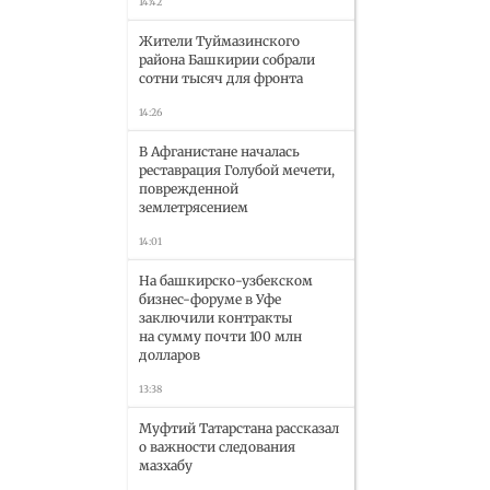
14:42
Жители Туймазинского
района Башкирии собрали
сотни тысяч для фронта
14:26
В Афганистане началась
реставрация Голубой мечети,
поврежденной
землетрясением
14:01
На башкирско-узбекском
бизнес-форуме в Уфе
заключили контракты
на сумму почти 100 млн
долларов
13:38
Муфтий Татарстана рассказал
о важности следования
мазхабу