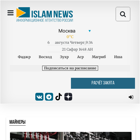
0
°C
6
августа
Четверг
,
9:34
21 Сафар 1448 AH
Фаджр
Восход
Зухр
Аср
Магриб
Иша
Подписаться на расписание
РАСЧЁТ ЗАКЯТА
МАЙНЕРЫ