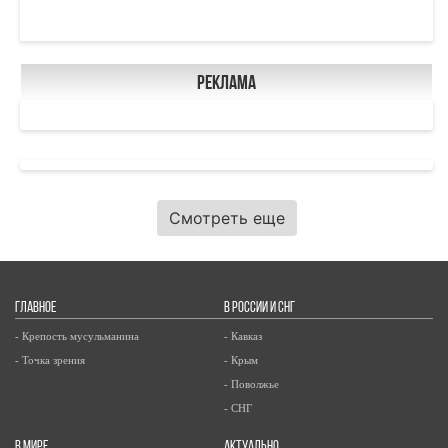
Реклама
Смотреть еще
ГЛАВНОЕ
В РОССИИ И СНГ
- Крепость мусульманина
- Кавказ
- Точка зрения
- Крым
- Поволжье
- СНГ
В МИРЕ
АКТУАЛЬНО