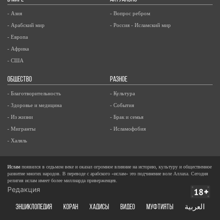
- Азия
- Вопрос ребром
- Арабский мир
- Россия - Исламский мир
- Европа
- Африка
- США
ОБЩЕСТВО
РАЗНОЕ
- Благотворительность
- Культура
- Здоровье и медицина
- События
- Из жизни
- Брак и семья
- Мигранты
- Исламофобия
- Халяль
Ислам
появился в седьмом веке и оказал огромное влияние на историю, культуру и общественное
развитие многих народов. В переводе с арабского «ислам» это подчинение воле Аллаха. Сегодня
религия ислам имеет более миллиарда приверженцев.
Редакция
ЭНЦИКЛОПЕДИЯ
КОРАН
ХАДИСЫ
ВИДЕО
Муфтияты
العربية