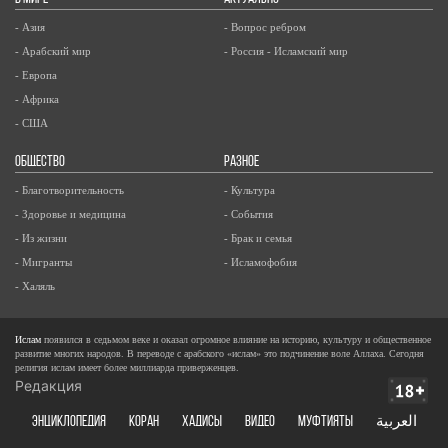
- Азия
- Вопрос ребром
- Арабский мир
- Россия - Исламский мир
- Европа
- Африка
- США
ОБЩЕСТВО
РАЗНОЕ
- Благотворительность
- Культура
- Здоровье и медицина
- События
- Из жизни
- Брак и семья
- Мигранты
- Исламофобия
- Халяль
Ислам
появился в седьмом веке и оказал огромное влияние на историю, культуру и общественное
развитие многих народов. В переводе с арабского «ислам» это подчинение воле Аллаха. Сегодня
религия ислам имеет более миллиарда приверженцев.
Редакция
ЭНЦИКЛОПЕДИЯ
КОРАН
ХАДИСЫ
ВИДЕО
Муфтияты
العربية