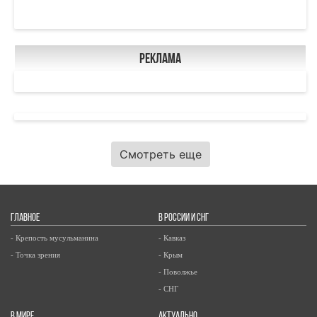
Реклама
Смотреть еще
ГЛАВНОЕ
В РОССИИ И СНГ
- Крепость мусульманина
- Кавказ
- Точка зрения
- Крым
- Поволжье
- СНГ
В МИРЕ
АКТУАЛЬНО