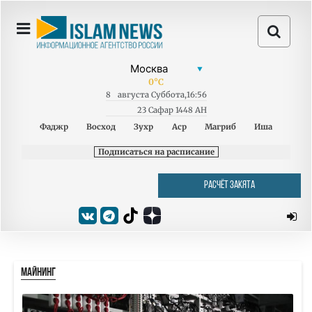
0
°C
8
августа
Суббота
,
16:56
23 Сафар 1448 AH
Фаджр
Восход
Зухр
Аср
Магриб
Иша
Подписаться на расписание
РАСЧЁТ ЗАКЯТА
МАЙНИНГ