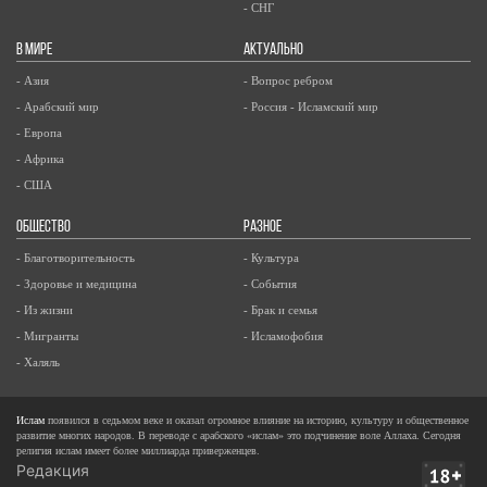
- СНГ
В МИРЕ
АКТУАЛЬНО
- Азия
- Вопрос ребром
- Арабский мир
- Россия - Исламский мир
- Европа
- Африка
- США
ОБЩЕСТВО
РАЗНОЕ
- Благотворительность
- Культура
- Здоровье и медицина
- События
- Из жизни
- Брак и семья
- Мигранты
- Исламофобия
- Халяль
Ислам
появился в седьмом веке и оказал огромное влияние на историю, культуру и общественное
развитие многих народов. В переводе с арабского «ислам» это подчинение воле Аллаха. Сегодня
религия ислам имеет более миллиарда приверженцев.
Редакция