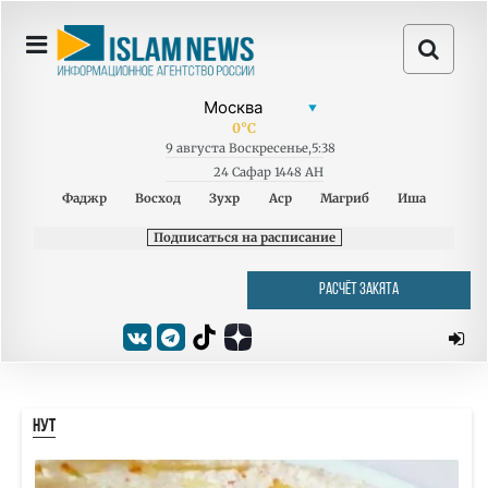
0
°C
9
августа
Воскресенье
,
5:38
24 Сафар 1448 AH
Фаджр
Восход
Зухр
Аср
Магриб
Иша
Подписаться на расписание
РАСЧЁТ ЗАКЯТА
НУТ