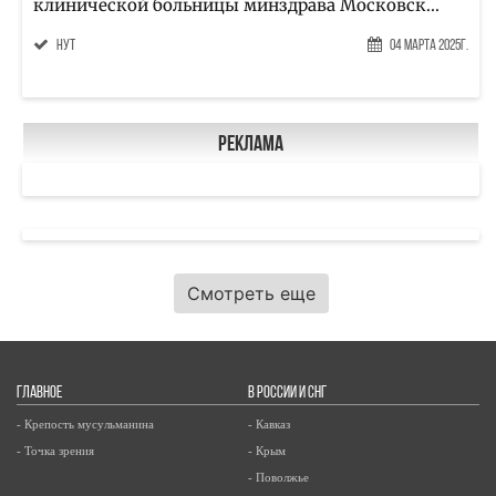
клинической больницы минздрава Московск...
нут
04 Марта 2025г.
Реклама
Смотреть еще
ГЛАВНОЕ
В РОССИИ И СНГ
- Крепость мусульманина
- Кавказ
- Точка зрения
- Крым
- Поволжье