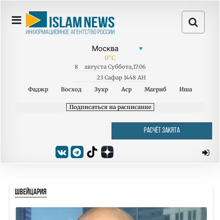
0
°C
8
августа
Суббота
,
17:06
23 Сафар 1448 AH
Фаджр
Восход
Зухр
Аср
Магриб
Иша
Подписаться на расписание
РАСЧЁТ ЗАКЯТА
ШВЕЙЦАРИЯ