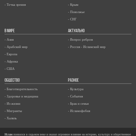
- Точка зрения
- Крым
- Поволжье
- СНГ
В МИРЕ
АКТУАЛЬНО
- Азия
- Вопрос ребром
- Арабский мир
- Россия - Исламский мир
- Европа
- Африка
- США
ОБЩЕСТВО
РАЗНОЕ
- Благотворительность
- Культура
- Здоровье и медицина
- События
- Из жизни
- Брак и семья
- Мигранты
- Исламофобия
- Халяль
Ислам
появился в седьмом веке и оказал огромное влияние на историю, культуру и общественное