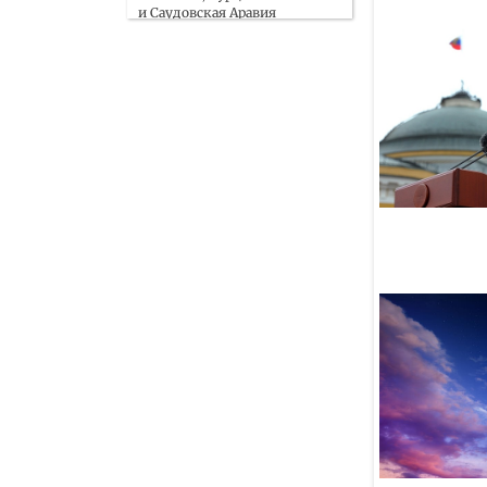
и Саудовская Аравия
заключат оборонное
соглашение
07 Августа
Малайзия и Узбекистан
договорились о проведении
фестиваля халяль в Ташкенте
07 Августа
В результате взрыва
в автобусе в пригороде
Дамаска пострадали 14
человек
07 Августа
Узбекистан и Казахстан
совместно укрепляют бизнес-
связи с Сирией и Ираком
07 Августа
Обзор СМИ 7.08.2026