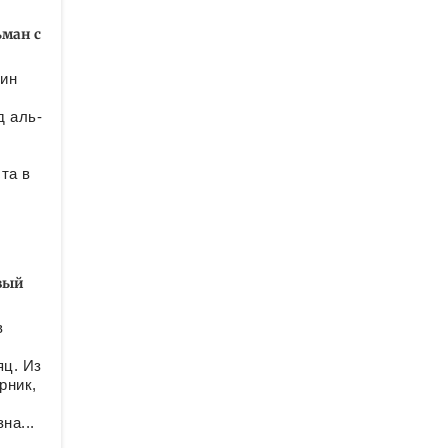
ьман с
тин
д аль-
та в
вый
в
яц. Из
рник,
о
на...