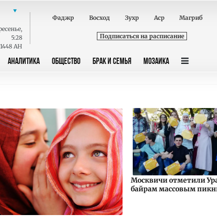
Фаджр
Восход
Зухр
Аср
Магриб
ресенье
,
Подписаться на расписание
5:28
 1448 AH
АНАЛИТИКА
ОБЩЕСТВО
БРАК И СЕМЬЯ
МОЗАИКА
Москвичи отметили Ур
байрам массовым пик