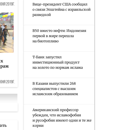
Вице-президент США сообщил
юня 2019г.
о связи Эпштейна с израильской
разведкой
B50 вместо нефти: Индонезия
первой в мире перешла
на биотопливо
Т-Банк запустил
ых
инвестиционный продукт
йрам
на золото по нормам ислама
юня 2019г.
В Казани выпустили 268
специалистов с высшим
исламским образованием
Американский профессор
убежден, что исламофобия
и русофобия имеют одни и те же
ать
корни