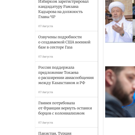
Избирком зарегистрировал
кандидатуру Рамзана
Кадырова на должность
Главы ЧР
07 Августа
Озвучены подробности
о создаваемой США военной
базе в секторе Газа
07 Августа
Россия поддержала
предложение Токаева
о расширении авиасообщения
между Казахстаном и РФ
07 Августа
Гвинея потребовала
от Франции вернуть останки
борцов с колониализмом
07 Августа
Пакистан, Турция