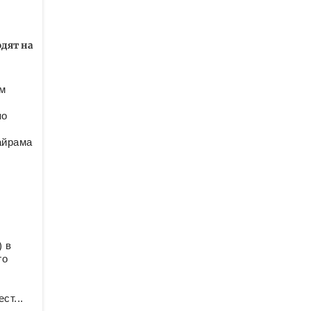
одят на
м
по
айрама
) в
го
ст...