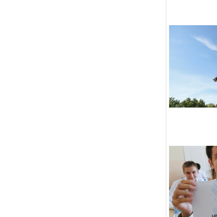
07 Августа
Новая мечеть увековечила
память героически
погибшего российского
полицейского
07 Августа
Депутат Хамитов
инициировал введение
«Спортивной карты»
07 Августа
Россия обеспокоена
нападениями на христианское
духовенство в Израиле
и просит граждан
воздержаться от поездок
07 Августа
В Узбекистане популярная
блогерша разбилась насмерть,
снимая видео за рулём