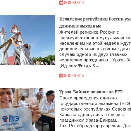
03 Июня 2019г.
Исламские республики России ух
длинные выходные
Жителей регионов России с
преимущественно мусульмански
населением на этой неделе ждут
дополнительные выходные дни 
случаю одного из двух главных
исламских праздников - Ураза-б
(Ид аль-Фитр). &...
03 Июня 2019г.
Ураза-Байрам повлиял на ЕГЭ
Сроки проведения единого
государственного экзамена (ЕГЭ
некоторых республиках Северно
Кавказа сдвинулись в связи с
праздником Ураза-Байрам.
Так, Рособрнадзор разрешил Даге