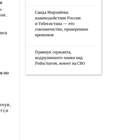
я
ь
Саида Мирзиёева:
ня.
взаимодействие России
и Узбекистана — это
союзничество, проверенное
ана
временем
Правнук сержанта,
водрузившего знамя над
Рейхстагом, воюет на СВО
м по
кнув,
ется