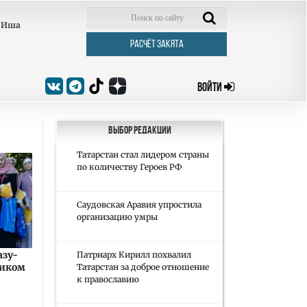
Иша
РАСЧЁТ ЗАКЯТА
ВОЙТИ
Выбор редакции
Татарстан стал лидером страны
по количеству Героев РФ
Саудовская Аравия упростила
организацию умры
азу-
Патриарх Кирилл похвалил
ником
Татарстан за доброе отношение
к православию