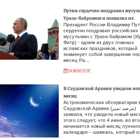
Путин сердечно поздравил мусул
Ураза-байрамом и похвалил их
Президент России Владимир Пу
сердечно поздравил российских
мусульман с Ураза-байрамом (И
Фитр) - одним из двух главных
исламских праздников, который
знаменует собой завершение пос
месяц Ра...
04 Июня 2019г.
В Саудовской Аравии увидели но
месяц
Астрономическая обсерватория 
Саудовской Аравии (مرصد تمير)
заявила, что увидела новый мес
этого следует, что 4 июня, во вто
начинается новый месяц лунног
календаря – шавваль, который оз