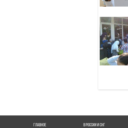
07 Августа
Конференция в честь 100-
летия связей России
и Саудовской Аравии соберет
делегатов из 20 стран
06 Августа
ГЛАВНОЕ
В РОССИИ И СНГ