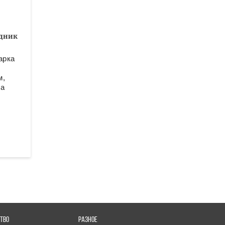
здник
арка
м,
ца
ТВО
РАЗНОЕ