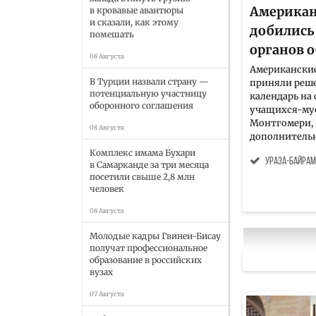
Америка
в кровавые авантюры
и сказали, как этому
добились
помешать
органов 
08 Августа
Американски
В Турции назвали страну —
приняли реш
потенциальную участницу
календарь на
оборонного соглашения
учащихся-мус
Монтгомери, 
08 Августа
дополнительн
Комплекс имама Бухари
Ураза-байра
в Самарканде за три месяца
посетили свыше 2,8 млн
человек
08 Августа
Молодые кадры Гвинеи-Бисау
получат профессиональное
образование в российских
вузах
07 Августа