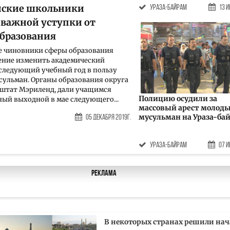
нские школьники
Ураза-байрам
13 И
 важной уступки от
образования
е чиновники сферы образования
ение изменить академический
 следующий учебный год в пользу
ульман. Органы образования округа
штат Мэриленд, дали учащимся
Полицию осудили за
ый выходной в мае следующего...
массовый арест молод
мусульман на Ураза-ба
м
05 Декабря 2019г.
Ураза-байрам
07 И
Реклама
В некоторых странах решили нач