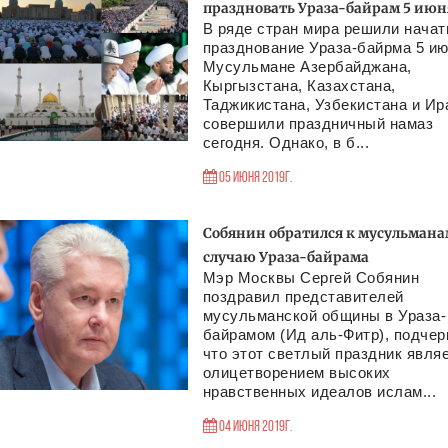
праздновать Ураза-байрам 5 июн
В ряде стран мира решили начат
празднование Ураза-байрма 5 ию
Мусульмане Азербайджана,
Кыргызстана, Казахстана,
Таджикистана, Узбекистана и Ир
совершили праздничный намаз
сегодня. Однако, в б...
05 Июня 2019г.
Собянин обратился к мусульмана
случаю Ураза-байрама
Мэр Москвы Сергей Собянин
поздравил представителей
мусульманской общины в Ураза-
байрамом (Ид аль-Фитр), подчер
что этот светлый праздник явля
олицетворением высоких
нравственных идеалов ислам...
04 Июня 2019г.