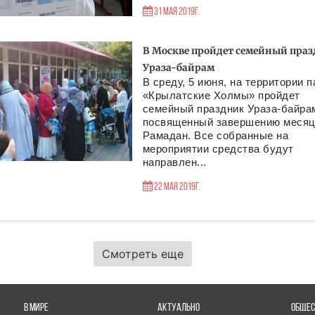
31 Мая 2019г.
В Москве пройдет семейный пра
Ураза-байрам
В среду, 5 июня, на территории п
«Крылатские Холмы» пройдет
семейный праздник Ураза-байра
посвященный завершению меся
Рамадан. Все собранные на
мероприятии средства будут
направлен...
22 Мая 2019г.
Смотреть еще
В МИРЕ
АКТУАЛЬНО
ОБЩЕС