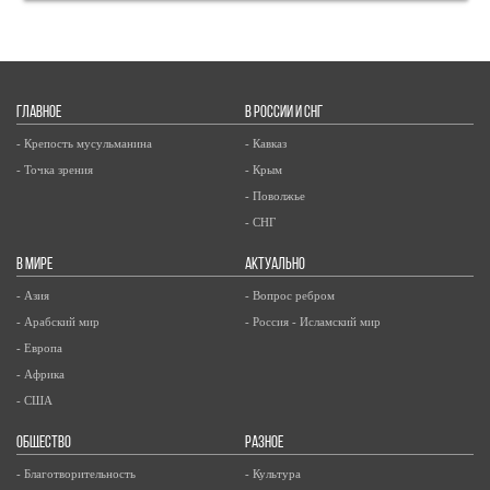
ГЛАВНОЕ
В РОССИИ И СНГ
- Крепость мусульманина
- Кавказ
- Точка зрения
- Крым
- Поволжье
- СНГ
В МИРЕ
АКТУАЛЬНО
- Азия
- Вопрос ребром
- Арабский мир
- Россия - Исламский мир
- Европа
- Африка
- США
ОБЩЕСТВО
РАЗНОЕ
- Благотворительность
- Культура