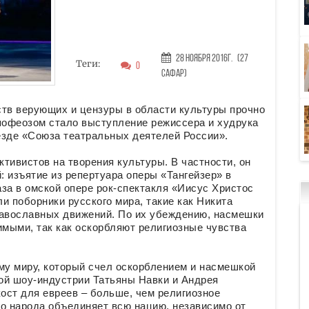
28 Ноября 2016г.
(27
Теги:
0
Сафар)
ств верующих и цензуры в области культуры прочно
пофеозом стало выступление режиссера и худрука
езде «Союза театральных деятелей России».
тивистов на творения культуры. В частности, он
 изъятие из репертуара оперы «Тангейзер» в
за в омской опере рок-спектакля «Иисус Христос
и поборники русского мира, такие как Никита
равославных движений. По их убеждению, насмешки
мыми, так как оскорбляют религиозные чувства
му миру, который счел оскорблением и насмешкой
ой шоу-индустрии Татьяны Навки и Андрея
кост для евреев – больше, чем религиозное
ого народа объединяет всю нацию, независимо от