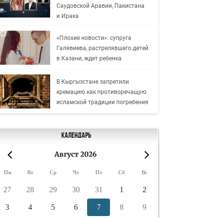
Саудовской Аравии, Пакистана
и Ирака
«Плохие новости»: супруга
Галявиева, растрелявшего детей
в Казани, ждет ребенка
В Кыргызстане запретили
кремацию как противоречащую
исламской традиции погребения
Календарь
Август 2026
«
»
Пн
Вт
Ср
Чт
Пт
Сб
Вс
27
28
29
30
31
1
2
3
4
5
6
7
8
9