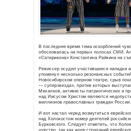
В последнее время тема оскорблений чув
обосновалась на первых полосах СМИ. А
«Сатирикона» Константина Райкина на съ
Режиссер осудил участившиеся нападки ак
упомянул несколько резонансных событий:
Новосибирском оперном театре, срыв пока
— суперзвезда», против которых выступал
Михалков, активисты патриотических и п
над Иисусом Христом являются недопусти
миллионов православных граждан России.
И вот настал черед возмутиться еврейско
над Холокостом номер деятелей российск
Бурковского. Следует отметить, что Холо
чувство, так как идея страданий еврейск