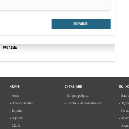
ОТПРАВИТЬ
Реклама
В МИРЕ
АКТУАЛЬНО
ОБЩЕС
- Азия
- Вопрос ребром
- Благ
- Арабский мир
- Россия - Исламский мир
- Здор
- Европа
- Из ж
- Африка
- Миг
- США
- Халя