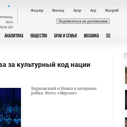
Фаджр
Восход
Зухр
Аср
Магриб
ятница
,
Подписаться на расписание
14:44
 1448 AH
АНАЛИТИКА
ОБЩЕСТВО
БРАК И СЕМЬЯ
МОЗАИКА
ва за культурный код нации
Бурковский и Навка в лагерных
робах. Фото: «Версия»