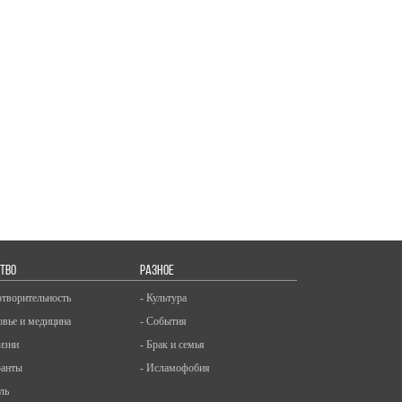
ТВО
РАЗНОЕ
отворительность
- Культура
овье и медицина
- События
изни
- Брак и семья
ранты
- Исламофобия
ль