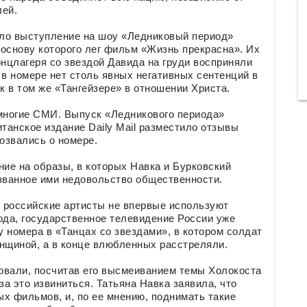
лей.
ло выступление на шоу «Ледниковый период»
 основу которого лег фильм «Жизнь прекрасна». Их
онцлагеря со звездой Давида на груди восприняли
 в номере нет столь явных негативных сентенций в
к в том же «Тангейзере» в отношении Христа.
 многие СМИ. Выпуск «Ледникового периода»
итанское издание Daily Mail разместило отзывы
озвались о номере.
ание на образы, в которых Навка и Бурковский
ызванное ими недовольство общественности.
о российские артисты не впервые используют
года, государственное телевидение России уже
 номера в «Танцах со звездами», в котором солдат
нщиной, а в конце влюбленных расстреляли.
овали, посчитав его высмеиванием темы Холокоста
за это извиниться. Татьяна Навка заявила, что
х фильмов, и, по ее мнению, поднимать такие