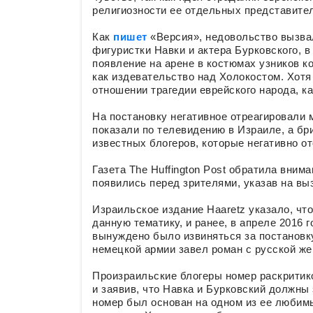
религиозности ее отдельных представите
Как
пишет
«Версия», недовольство вызва
фигуристки Навки и актера Бурковского, в
появление на арене в костюмах узников к
как издевательство над Холокостом. Хотя
отношении трагедии еврейского народа, ка
На постановку негативное отреагировали
показали по телевидению в Израиле, а бр
известных блогеров, которые негативно от
Газета The Huffington Post обратила вним
появились перед зрителями, указав на в
Израильское издание Haaretz указало, чт
данную тематику, и ранее, в апреле 2016 
вынуждено было извиняться за постановку
немецкой армии завел роман с русской же
Произраильские блогеры номер раскритик
и заявив, что Навка и Бурковский должны 
номер был основан на одном из ее любимы