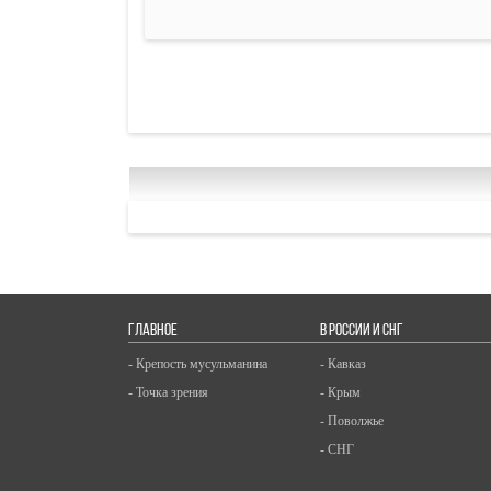
ГЛАВНОЕ
В РОССИИ И СНГ
- Крепость мусульманина
- Кавказ
- Точка зрения
- Крым
- Поволжье
- СНГ