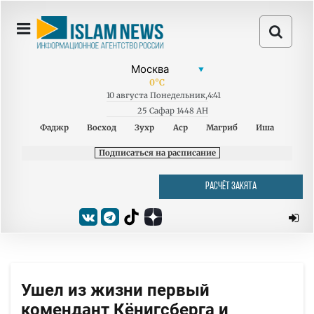
0
°C
10
августа
Понедельник
,
4:41
25 Сафар 1448 AH
Фаджр
Восход
Зухр
Аср
Магриб
Иша
Подписаться на расписание
РАСЧЁТ ЗАКЯТА
Ушел из жизни первый
комендант Кёнигсберга и