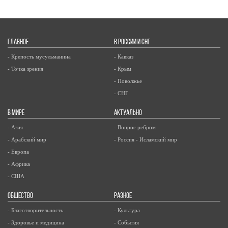
ГЛАВНОЕ
В РОССИИ И СНГ
- Крепость мусульманина
- Кавказ
- Точка зрения
- Крым
- Поволжье
- СНГ
В МИРЕ
АКТУАЛЬНО
- Азия
- Вопрос ребром
- Арабский мир
- Россия - Исламский мир
- Европа
- Африка
- США
ОБЩЕСТВО
РАЗНОЕ
- Благотворительность
- Культура
- Здоровье и медицина
- События